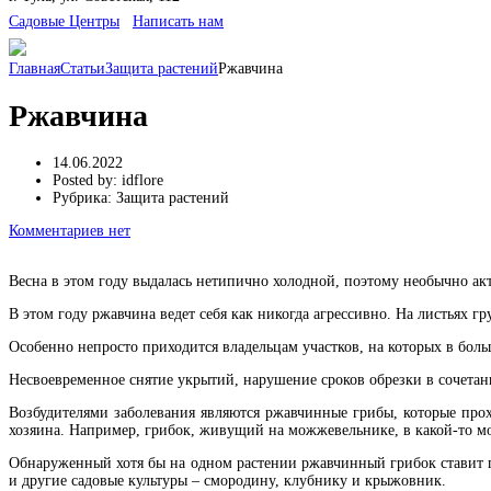
Cадовые Центры
Написать нам
Главная
Статьи
Защита растений
Ржавчина
Ржавчина
14.06.2022
Posted by:
idflore
Рубрика:
Защита растений
Комментариев нет
Весна в этом году выдалась нетипично холодной, поэтому необычно а
В этом году ржавчина ведет себя как никогда агрессивно. На листьях 
Особенно непросто приходится владельцам участков, на которых в бол
Несвоевременное снятие укрытий, нарушение сроков обрезки в сочетан
Возбудителями заболевания являются ржавчинные грибы, которые прох
хозяина. Например, грибок, живущий на можжевельнике, в какой-то мом
Обнаруженный хотя бы на одном растении ржавчинный грибок ставит по
и другие садовые культуры – смородину, клубнику и крыжовник.