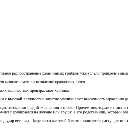
ктивное распространение ржавчинных грибков уже успело привлечь вним
груш многие заметили появление оранжевых пятен.
ьших количествах произрастают хвойные.
ии с высокой влажностью заметно увеличивают вероятность заражения р
одят несколько стадий жизненного цикла. Причем некоторые из них в 
ент перебирается на яблоню или грушу, а его родственник, который обит
д удар весь сад. Чаще всего жертвой болезни становятся растущие по с