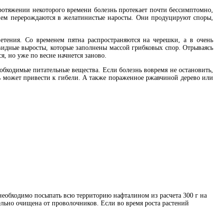
ротяжении некоторого времени болезнь протекает почти бессимптомно,
менем перерождаются в желатинистые наросты. Они продуцируют споры,
етения. Со временем пятна распространяются на черешки, а в очень
видные выросты, которые заполнены массой грибковых спор. Отрываясь
, но уже по весне начнется заново.
еобходимые питательные вещества. Если болезнь вовремя не остановить,
нь может привести к гибели. А также пораженное ржавчиной дерево или
необходимо посыпать всю территорию нафталином из расчета 300 г на
ельно очищена от проволочников. Если во время роста растений