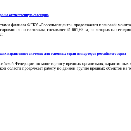
ора на отечественную селекцию
листами филиала ФГБУ «Россельхозцентр» продолжается плановый монито
рованная по геоточкам, составляет 41 661,65 га, из которых на сегодня
ют
еющих карантинное значение для основных стран-импортеров российского зерна
сийской Федерации по мониторингу вредных организмов, карантинных для
ой области продолжает работу по данной группе вредных объектов на т