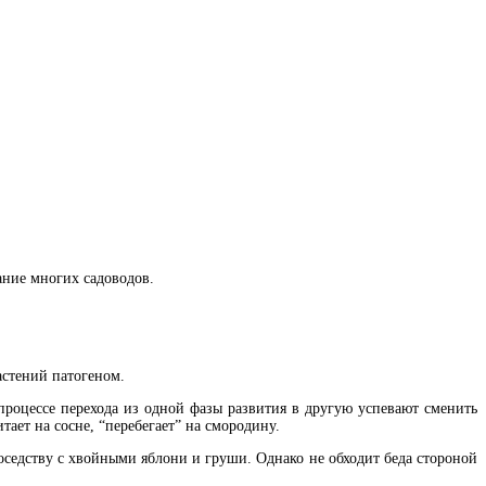
ание многих садоводов.
астений патогеном.
процессе перехода из одной фазы развития в другую успевают сменить
ает на сосне, “перебегает” на смородину.
оседству с хвойными яблони и груши. Однако не обходит беда стороной