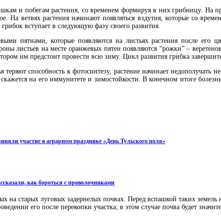
шкам и побегам растения, со временем формируя в них грибницу. На п
ое. На ветвях растения начинают появляться вздутия, которые со вре
, грибок вступает в следующую фазу своего развития.
ыми пятнами, которые появляются на листьях растения после его цв
ороны листьев на месте оранжевых пятен появляются “рожки” – веретено
отором им предстоит провести всю зиму. Цикл развития грибка завершится
я теряют способность к фотосинтезу, растение начинает недополучать н
о скажется на его иммунитете и зимостойкости. В конечном итоге болез
иняли участие в аграрном празднике «День Тульского поля»
ссказали, как бороться с проволочниками
ых на старых луговых задернелых почвах. Перед вспашкой таких земель 
ведении его после перекопки участка; в этом случае почва будет значит