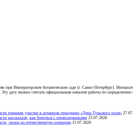
емян при Императорском ботаническом саде (г. Санкт-Петербург). Инициат
 Эту дату можно считать официальным началом работы по определению п
сти приняли участие в аграрном празднике «День Тульского поля»
27.07
ти рассказали, как бороться с проволочниками
23.07.2026
асти, опора на отечественную селекцию
15.07.2026