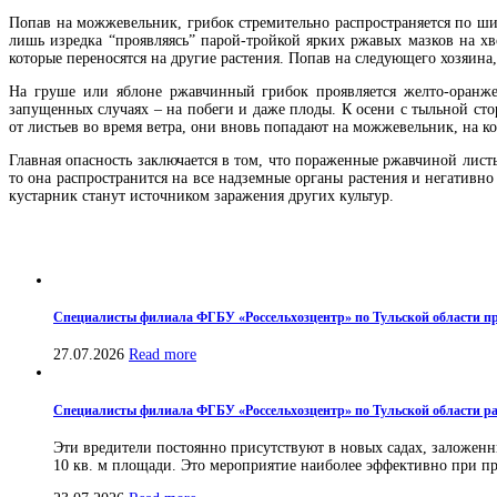
Попав на можжевельник, грибок стремительно распространяется по ши
лишь изредка “проявляясь” парой-тройкой ярких ржавых мазков на хв
которые переносятся на другие растения. Попав на следующего хозяина
На груше или яблоне ржавчинный грибок проявляется желто-оранжев
запущенных случаях – на побеги и даже плоды. К осени с тыльной ст
от листьев во время ветра, они вновь попадают на можжевельник, на к
Главная опасность заключается в том, что пораженные ржавчиной листь
то она распространится на все надземные органы растения и негативн
кустарник станут источником заражения других культур.
Специалисты филиала ФГБУ «Россельхозцентр» по Тульской области пр
27.07.2026
Read more
Специалисты филиала ФГБУ «Россельхозцентр» по Тульской области ра
Эти вредители постоянно присутствуют в новых садах, заложенн
10 кв. м площади. Это мероприятие наиболее эффективно при про