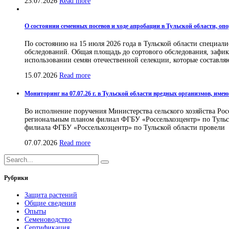
23.07.2026
Read more
О состоянии семенных посевов и ходе апробации в Тульской области, оп
По состоянию на 15 июля 2026 года в Тульской области специа
обследований. Общая площадь до сортового обследования, зафикси
использовании семян отечественной селекции, которые составля
15.07.2026
Read more
Мониторинг на 07.07.26 г. в Тульской области вредных организмов, им
Во исполнение поручения Министерства сельского хозяйства Рос
региональным планом филиал ФГБУ «Россельхозцентр» по Тульск
филиала ФГБУ «Россельхозцентр» по Тульской области провели
07.07.2026
Read more
Рубрики
Защита растений
Общие сведения
Опыты
Семеноводство
Сертификация