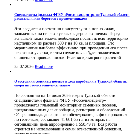
Специалисты филиала ФГБУ «Россельхозцентр» по Тульской области
рассказали, как бороться с проволочниками
Эти вредители постоянно присутствуют в новых садах,
заложенных на старых луговых задернелых почвах. Перед
вспашкой таких земель необходимо посыпать всю территорию
нафталином из расчета 300 г на 10 кв. м площади. Это
мероприятие наиболее эффективно при проведении его после
перекопки участка; в этом случае почва будет значительно
очищена от проволочников. Если во время роста растений
23.07.2026
Read more
О состоянии семенных посевов и ходе апробации в Тульской области,
опора на отечественную селекцию
По состоянию на 15 июля 2026 года в Тульской области
специалистами филиала ФГБУ «Россельхозцентр»
продолжается плановый мониторинг семенных посевов,
предназначенных для апробации, регистрации обследований.
Общая площадь до сортового обследования, зафиксированная
по геоточкам, составляет 41 661,65 га, из которых на
сегодняшний день апробировано 1 558,49 га. Вся работа
строится на использовании семян отечественной селекции,
которые составляют