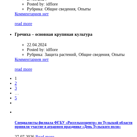
Posted by:
idflore
Рубрика:
Общие сведения, Опыты
Комментариев нет
read more
Гречиха – основная крупяная культура
22.04.2024
Posted by:
idflore
Рубрика:
Защита растений, Общие сведения, Опыты
Комментариев нет
read more
1
2
3
…
5
Специалисты филиала ФГБУ «Россельхозцентр» по Тульской области
приняли участие в аграрном празднике «День Тульского поля»
27.07.2026
Read more