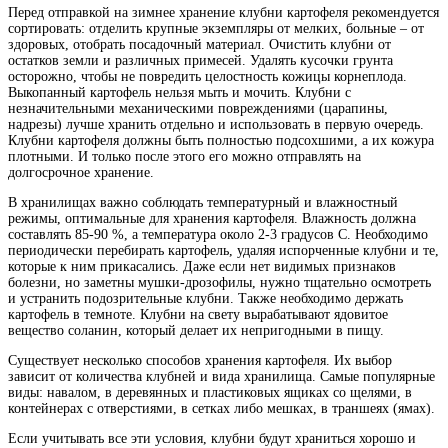
Перед отправкой на зимнее хранение клубни картофеля рекомендуется
сортировать: отделить крупные экземпляры от мелких, больные – от
здоровых, отобрать посадочный материал. Очистить клубни от
остатков земли и различных примесей. Удалять кусочки грунта
осторожно, чтобы не повредить целостность кожицы корнеплода.
Выкопанный картофель нельзя мыть и мочить. Клубни с
незначительными механическими повреждениями (царапины,
надрезы) лучше хранить отдельно и использовать в первую очередь.
Клубни картофеля должны быть полностью подсохшими, а их кожура
плотными. И только после этого его можно отправлять на
долгосрочное хранение.
В хранилищах важно соблюдать температурный и влажностный
режимы, оптимальные для хранения картофеля. Влажность должна
составлять 85-90 %, а температура около 2-3 градусов С. Необходимо
периодически перебирать картофель, удаляя испорченные клубни и те,
которые к ним прикасались. Даже если нет видимых признаков
болезни, но заметны мушки-дрозофилы, нужно тщательно осмотреть
и устранить подозрительные клубни. Также необходимо держать
картофель в темноте. Клубни на свету вырабатывают ядовитое
вещество соланин, который делает их непригодными в пищу.
Существует несколько способов хранения картофеля. Их выбор
зависит от количества клубней и вида хранилища. Самые популярные
виды: навалом, в деревянных и пластиковых ящиках со щелями, в
контейнерах с отверстиями, в сетках либо мешках, в траншеях (ямах).
Если учитывать все эти условия, клубни будут храниться хорошо и