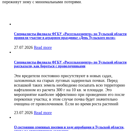
переживут зиму с минимальными потерями.
Специалисты филиала ФГБУ «Россельхозцентр» по Тульской области
приняли участие в аграрном празднике «День Тульского поля»
27.07.2026
Read more
Специалисты филиала ФГБУ «Россельхозцентр» по Тульской области
рассказали, как бороться с проволочниками
Эти вредители постоянно присутствуют в новых садах,
заложенных на старых луговых задернелых почвах. Перед
вспашкой таких земель необходимо посыпать всю территорию
нафталином из расчета 300 г на 10 кв. м площади. Это
мероприятие наиболее эффективно при проведении его после
перекопки участка; в этом случае почва будет значительно
очищена от проволочников. Если во время роста растений
23.07.2026
Read more
О состоянии семенных посевов и ходе апробации в Тульской области,