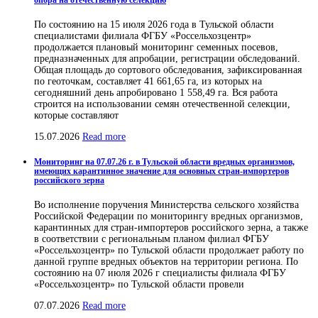
опора на отечественную селекцию
По состоянию на 15 июля 2026 года в Тульской области
специалистами филиала ФГБУ «Россельхозцентр»
продолжается плановый мониторинг семенных посевов,
предназначенных для апробации, регистрации обследований.
Общая площадь до сортового обследования, зафиксированная
по геоточкам, составляет 41 661,65 га, из которых на
сегодняшний день апробировано 1 558,49 га. Вся работа
строится на использовании семян отечественной селекции,
которые составляют
15.07.2026
Read more
Мониторинг на 07.07.26 г. в Тульской области вредных организмов,
имеющих карантинное значение для основных стран-импортеров
российского зерна
Во исполнение поручения Министерства сельского хозяйства
Российской Федерации по мониторингу вредных организмов,
карантинных для стран-импортеров российского зерна, а также
в соответствии с региональным планом филиал ФГБУ
«Россельхозцентр» по Тульской области продолжает работу по
данной группе вредных объектов на территории региона. По
состоянию на 07 июля 2026 г специалисты филиала ФГБУ
«Россельхозцентр» по Тульской области провели
07.07.2026
Read more