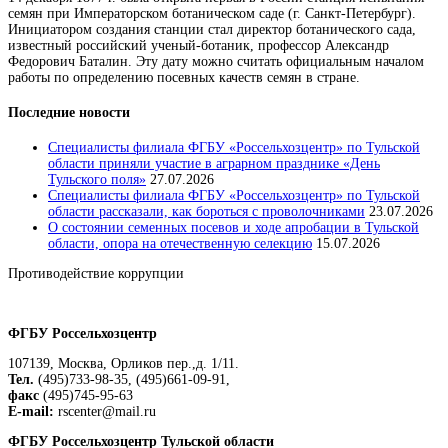
семян при Императорском ботаническом саде (г. Санкт-Петербург).
Инициатором создания станции стал директор ботанического сада,
известный российский ученый-ботаник, профессор Александр
Федорович Баталин. Эту дату можно считать официальным началом
работы по определению посевных качеств семян в стране.
Последние новости
Специалисты филиала ФГБУ «Россельхозцентр» по Тульской
области приняли участие в аграрном празднике «День
Тульского поля»
27.07.2026
Специалисты филиала ФГБУ «Россельхозцентр» по Тульской
области рассказали, как бороться с проволочниками
23.07.2026
О состоянии семенных посевов и ходе апробации в Тульской
области, опора на отечественную селекцию
15.07.2026
Противодействие коррупции
Положение о защите персональных данных работников
ФГБУ Россельхозцентр
107139, Москва, Орликов пер.,д. 1/11.
Тел.
(495)733-98-35, (495)661-09-91,
факс
(495)745-95-63
E-mail:
rscenter@mail.ru
ФГБУ Россельхозцентр Тульской области