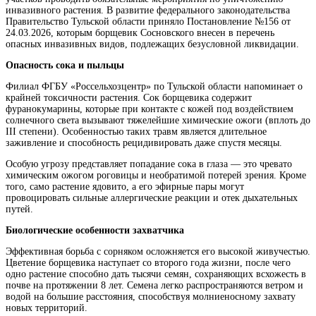
инвазивного растения. В развитие федерального законодательства
Правительство Тульской области приняло Постановление №156 от
24.03.2026, которым борщевик Сосновского внесен в перечень
опасных инвазивных видов, подлежащих безусловной ликвидации.
Опасность сока и пыльцы
Филиал ФГБУ «Россельхозцентр» по Тульской области напоминает о
крайней токсичности растения. Сок борщевика содержит
фуранокумарины, которые при контакте с кожей под воздействием
солнечного света вызывают тяжелейшие химические ожоги (вплоть до
III степени). Особенностью таких травм является длительное
заживление и способность рецидивировать даже спустя месяцы.
Особую угрозу представляет попадание сока в глаза — это чревато
химическим ожогом роговицы и необратимой потерей зрения. Кроме
того, само растение ядовито, а его эфирные пары могут
провоцировать сильные аллергические реакции и отек дыхательных
путей.
Биологические особенности захватчика
Эффективная борьба с сорняком осложняется его высокой живучестью.
Цветение борщевика наступает со второго года жизни, после чего
одно растение способно дать тысячи семян, сохраняющих всхожесть в
почве на протяжении 8 лет. Семена легко распространяются ветром и
водой на большие расстояния, способствуя молниеносному захвату
новых территорий.