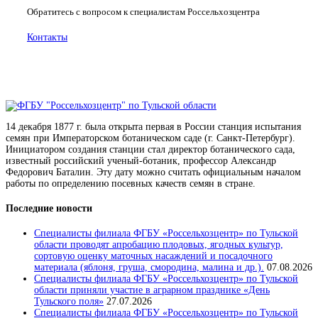
Обратитесь с вопросом к специалистам Россельхозцентра
Контакты
14 декабря 1877 г. была открыта первая в России станция испытания
семян при Императорском ботаническом саде (г. Санкт-Петербург).
Инициатором создания станции стал директор ботанического сада,
известный российский ученый-ботаник, профессор Александр
Федорович Баталин. Эту дату можно считать официальным началом
работы по определению посевных качеств семян в стране.
Последние новости
Специалисты филиала ФГБУ «Россельхозцентр» по Тульской
области проводят апробацию плодовых, ягодных культур,
сортовую оценку маточных насаждений и посадочного
материала (яблоня, груша, смородина, малина и др.).
07.08.2026
Специалисты филиала ФГБУ «Россельхозцентр» по Тульской
области приняли участие в аграрном празднике «День
Тульского поля»
27.07.2026
Специалисты филиала ФГБУ «Россельхозцентр» по Тульской