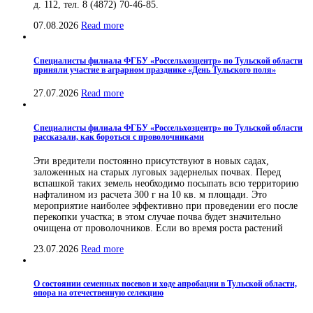
д. 112, тел. 8 (4872) 70-46-85.
07.08.2026
Read more
Специалисты филиала ФГБУ «Россельхозцентр» по Тульской области
приняли участие в аграрном празднике «День Тульского поля»
27.07.2026
Read more
Специалисты филиала ФГБУ «Россельхозцентр» по Тульской области
рассказали, как бороться с проволочниками
Эти вредители постоянно присутствуют в новых садах,
заложенных на старых луговых задернелых почвах. Перед
вспашкой таких земель необходимо посыпать всю территорию
нафталином из расчета 300 г на 10 кв. м площади. Это
мероприятие наиболее эффективно при проведении его после
перекопки участка; в этом случае почва будет значительно
очищена от проволочников. Если во время роста растений
23.07.2026
Read more
О состоянии семенных посевов и ходе апробации в Тульской области,
опора на отечественную селекцию