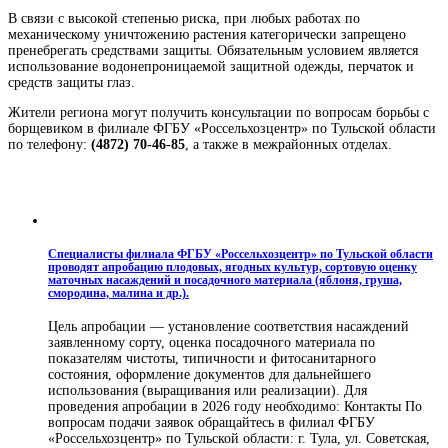
В связи с высокой степенью риска, при любых работах по
механическому уничтожению растения категорически запрещено
пренебрегать средствами защиты. Обязательным условием является
использование водонепроницаемой защитной одежды, перчаток и
средств защиты глаз.
Жители региона могут получить консультации по вопросам борьбы с
борщевиком в филиале ФГБУ «Россельхозцентр» по Тульской области
по телефону:
(4872) 70-46-85
, а также в межрайонных отделах.
Специалисты филиала ФГБУ «Россельхозцентр» по Тульской области
проводят апробацию плодовых, ягодных культур, сортовую оценку
маточных насаждений и посадочного материала (яблоня, груша,
смородина, малина и др.).
Цель апробации — установление соответствия насаждений
заявленному сорту, оценка посадочного материала по
показателям чистоты, типичности и фитосанитарного
состояния, оформление документов для дальнейшего
использования (выращивания или реализации). Для
проведения апробации в 2026 году необходимо: Контакты По
вопросам подачи заявок обращайтесь в филиал ФГБУ
«Россельхозцентр» по Тульской области: г. Тула, ул. Советская,