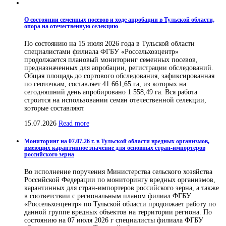
О состоянии семенных посевов и ходе апробации в Тульской области,
опора на отечественную селекцию
По состоянию на 15 июля 2026 года в Тульской области
специалистами филиала ФГБУ «Россельхозцентр»
продолжается плановый мониторинг семенных посевов,
предназначенных для апробации, регистрации обследований.
Общая площадь до сортового обследования, зафиксированная
по геоточкам, составляет 41 661,65 га, из которых на
сегодняшний день апробировано 1 558,49 га. Вся работа
строится на использовании семян отечественной селекции,
которые составляют
15.07.2026
Read more
Мониторинг на 07.07.26 г. в Тульской области вредных организмов,
имеющих карантинное значение для основных стран-импортеров
российского зерна
Во исполнение поручения Министерства сельского хозяйства
Российской Федерации по мониторингу вредных организмов,
карантинных для стран-импортеров российского зерна, а также
в соответствии с региональным планом филиал ФГБУ
«Россельхозцентр» по Тульской области продолжает работу по
данной группе вредных объектов на территории региона. По
состоянию на 07 июля 2026 г специалисты филиала ФГБУ