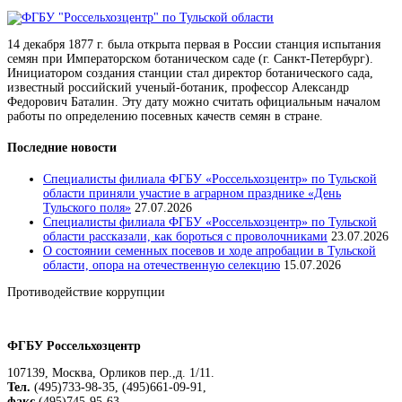
14 декабря 1877 г. была открыта первая в России станция испытания
семян при Императорском ботаническом саде (г. Санкт-Петербург).
Инициатором создания станции стал директор ботанического сада,
известный российский ученый-ботаник, профессор Александр
Федорович Баталин. Эту дату можно считать официальным началом
работы по определению посевных качеств семян в стране.
Последние новости
Специалисты филиала ФГБУ «Россельхозцентр» по Тульской
области приняли участие в аграрном празднике «День
Тульского поля»
27.07.2026
Специалисты филиала ФГБУ «Россельхозцентр» по Тульской
области рассказали, как бороться с проволочниками
23.07.2026
О состоянии семенных посевов и ходе апробации в Тульской
области, опора на отечественную селекцию
15.07.2026
Противодействие коррупции
Положение о защите персональных данных работников
ФГБУ Россельхозцентр
107139, Москва, Орликов пер.,д. 1/11.
Тел.
(495)733-98-35, (495)661-09-91,
факс
(495)745-95-63