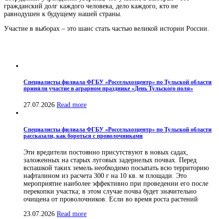
гражданский долг каждого человека, дело каждого, кто не
равнодушен к будущему нашей страны.
Участие в выборах – это шанс стать частью великой истории России.
Специалисты филиала ФГБУ «Россельхозцентр» по Тульской области
приняли участие в аграрном празднике «День Тульского поля»
27.07.2026
Read more
Специалисты филиала ФГБУ «Россельхозцентр» по Тульской области
рассказали, как бороться с проволочниками
Эти вредители постоянно присутствуют в новых садах,
заложенных на старых луговых задернелых почвах. Перед
вспашкой таких земель необходимо посыпать всю территорию
нафталином из расчета 300 г на 10 кв. м площади. Это
мероприятие наиболее эффективно при проведении его после
перекопки участка; в этом случае почва будет значительно
очищена от проволочников. Если во время роста растений
23.07.2026
Read more