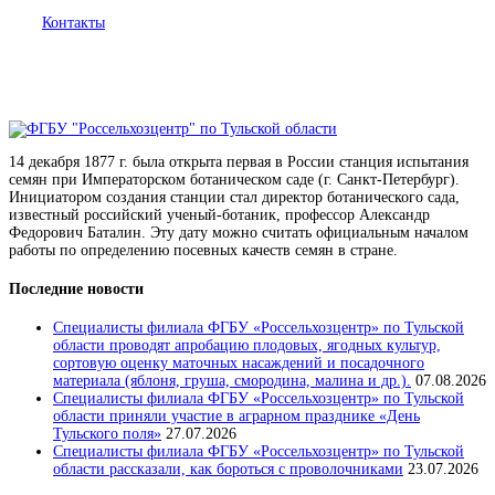
Контакты
14 декабря 1877 г. была открыта первая в России станция испытания
семян при Императорском ботаническом саде (г. Санкт-Петербург).
Инициатором создания станции стал директор ботанического сада,
известный российский ученый-ботаник, профессор Александр
Федорович Баталин. Эту дату можно считать официальным началом
работы по определению посевных качеств семян в стране.
Последние новости
Специалисты филиала ФГБУ «Россельхозцентр» по Тульской
области проводят апробацию плодовых, ягодных культур,
сортовую оценку маточных насаждений и посадочного
материала (яблоня, груша, смородина, малина и др.).
07.08.2026
Специалисты филиала ФГБУ «Россельхозцентр» по Тульской
области приняли участие в аграрном празднике «День
Тульского поля»
27.07.2026
Специалисты филиала ФГБУ «Россельхозцентр» по Тульской
области рассказали, как бороться с проволочниками
23.07.2026