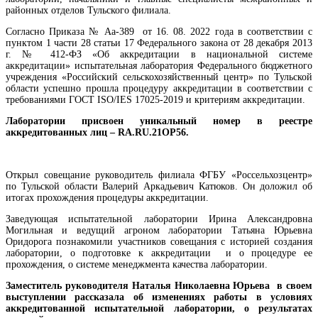
районных отделов Тульского филиала.
Согласно Приказа № Аа-389 от 16. 08. 2022 года в соответствии с
пунктом 1 части 28 статьи 17 Федерального закона от 28 декабря 2013
г. № 412-ФЗ «Об аккредитации в национальной системе
аккредитации» испытательная лаборатория Федерального бюджетного
учреждения «Российский сельскохозяйственный центр» по Тульской
области успешно прошла процедуру аккредитации в соответствии с
требованиями ГОСТ ISO/IES 17025-2019 и критериям аккредитации.
Лаборатории присвоен уникальный номер в реестре
аккредитованных лиц – RA.RU.21OP56.
Открыл совещание руководитель филиала ФГБУ «Россельхозцентр»
по Тульской области Валерий Аркадьевич Катюков. Он доложил об
итогах прохождения процедуры аккредитации.
Заведующая испытательной лаборатории Ирина Александровна
Могильная и ведущий агроном лаборатории Татьяна Юрьевна
Оридорога познакомили участников совещания с историей создания
лаборатории, о подготовке к аккредитации и о процедуре ее
прохождения, о системе менеджмента качества лаборатории.
Заместитель руководителя Наталья Николаевна Юрьева в своем
выступлении рассказала об изменениях работы в условиях
аккредитованной испытательной лаборатории, о результатах