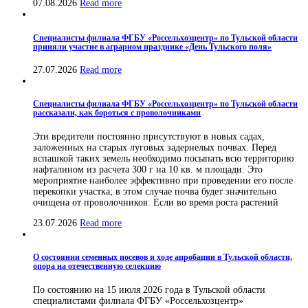
07.08.2026
Read more
Специалисты филиала ФГБУ «Россельхозцентр» по Тульской области
приняли участие в аграрном празднике «День Тульского поля»
27.07.2026
Read more
Специалисты филиала ФГБУ «Россельхозцентр» по Тульской области
рассказали, как бороться с проволочниками
Эти вредители постоянно присутствуют в новых садах,
заложенных на старых луговых задернелых почвах. Перед
вспашкой таких земель необходимо посыпать всю территорию
нафталином из расчета 300 г на 10 кв. м площади. Это
мероприятие наиболее эффективно при проведении его после
перекопки участка; в этом случае почва будет значительно
очищена от проволочников. Если во время роста растений
23.07.2026
Read more
О состоянии семенных посевов и ходе апробации в Тульской области,
опора на отечественную селекцию
По состоянию на 15 июля 2026 года в Тульской области
специалистами филиала ФГБУ «Россельхозцентр»