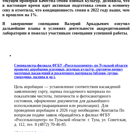
текущей проверки качества семян озимых культур, доложила, что
в настоящее время идет активная подготовка семян к осеннему
севу и отметила, что кондиционность семян в 2022 году выше, чем
в прошлом на 1%.
В завершение совещания Валерий Аркадьевич озвучил
дальнейшие планы в условиях деятельности аккредитованной
лаборатории и пожелал участникам совещания успешной работы.
Специалисты филиала ФГБУ «Россельхозцентр» по Тульской области
проводят апробацию плодовых, ягодных культур, сортовую оценку
маточных насаждений и посадочного материала (яблоня, груша,
смородина, малина и др.).
Цель апробации — установление соответствия насаждений
заявленному сорту, оценка посадочного материала по
показателям чистоты, типичности и фитосанитарного
состояния, оформление документов для дальнейшего
использования (выращивания или реализации). Для
проведения апробации в 2026 году необходимо: Контакты По
вопросам подачи заявок обращайтесь в филиал ФГБУ
«Россельхозцентр» по Тульской области: г. Тула, ул. Советская,
д. 112, тел. 8 (4872) 70-46-85.