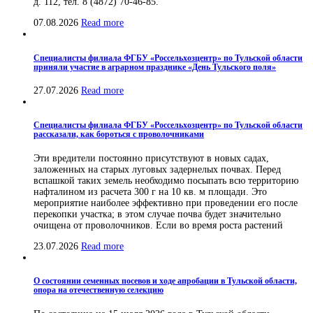
д. 112, тел. 8 (4872) 70-46-85.
07.08.2026
Read more
Специалисты филиала ФГБУ «Россельхозцентр» по Тульской области
приняли участие в аграрном празднике «День Тульского поля»
27.07.2026
Read more
Специалисты филиала ФГБУ «Россельхозцентр» по Тульской области
рассказали, как бороться с проволочниками
Эти вредители постоянно присутствуют в новых садах,
заложенных на старых луговых задернелых почвах. Перед
вспашкой таких земель необходимо посыпать всю территорию
нафталином из расчета 300 г на 10 кв. м площади. Это
мероприятие наиболее эффективно при проведении его после
перекопки участка; в этом случае почва будет значительно
очищена от проволочников. Если во время роста растений
23.07.2026
Read more
О состоянии семенных посевов и ходе апробации в Тульской области,
опора на отечественную селекцию