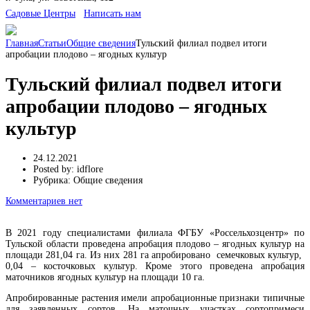
Cадовые Центры
Написать нам
Главная
Статьи
Общие сведения
Тульский филиал подвел итоги
апробации плодово – ягодных культур
Тульский филиал подвел итоги
апробации плодово – ягодных
культур
24.12.2021
Posted by:
idflore
Рубрика:
Общие сведения
Комментариев нет
В 2021 году специалистами филиала ФГБУ «Россельхозцентр» по
Тульской области проведена апробация плодово – ягодных культур на
площади 281,04 га. Из них 281 га апробировано семечковых культур,
0,04 – косточковых культур. Кроме этого проведена апробация
маточников ягодных культур на площади 10 га.
Апробированные растения имели апробационные признаки типичные
для заявленных сортов. На маточных участках сортопримеси