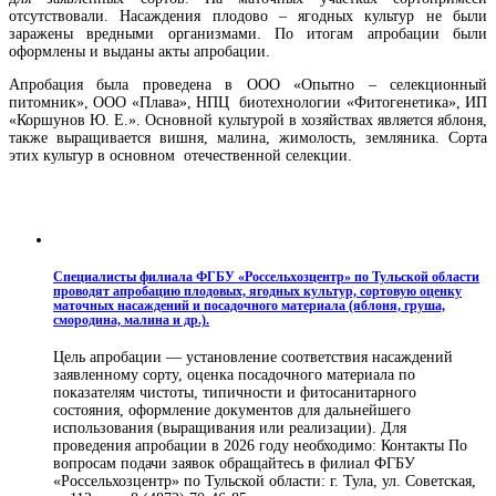
отсутствовали. Насаждения плодово – ягодных культур не были
заражены вредными организмами. По итогам апробации были
оформлены и выданы акты апробации.
Апробация была проведена в ООО «Опытно – селекционный
питомник», ООО «Плава», НПЦ биотехнологии «Фитогенетика», ИП
«Коршунов Ю. Е.». Основной культурой в хозяйствах является яблоня,
также выращивается вишня, малина, жимолость, земляника. Сорта
этих культур в основном отечественной селекции.
Специалисты филиала ФГБУ «Россельхозцентр» по Тульской области
проводят апробацию плодовых, ягодных культур, сортовую оценку
маточных насаждений и посадочного материала (яблоня, груша,
смородина, малина и др.).
Цель апробации — установление соответствия насаждений
заявленному сорту, оценка посадочного материала по
показателям чистоты, типичности и фитосанитарного
состояния, оформление документов для дальнейшего
использования (выращивания или реализации). Для
проведения апробации в 2026 году необходимо: Контакты По
вопросам подачи заявок обращайтесь в филиал ФГБУ
«Россельхозцентр» по Тульской области: г. Тула, ул. Советская,