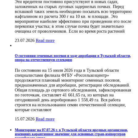
Эти вредители постоянно присутствуют в новых садах,
заложенных на старых луговых задернелых почвах. Перед
вспашкой таких земель необходимо посыпать всю территорию
нафталином из расчета 300 г на 10 кв. м площади. Это
мероприятие наиболее эффективно при проведении его после
перекопки участка; в этом случае почва будет значительно
очищена от проволочников. Если во время роста растений
23.07.2026
Read more
О состоянии семенных посевов и ходе апробации в Тульской области,
опора на отечественную селекцию
По состоянию на 15 июля 2026 года в Тульской области
специалистами филиала ФГБУ «Россельхозцентр»
продолжается плановый мониторинг семенных посевов,
предназначенных для апробации, регистрации обследований.
Общая площадь до сортового обследования, зафиксированная
по геоточкам, составляет 41 661,65 га, из которых на
сегодняшний день апробировано 1 558,49 га. Вся работа
строится на использовании семян отечественной селекции,
которые составляют
15.07.2026
Read more
Мониторинг на 07.07.26 г. в Тульской области вредных организмов,
имеющих карантинное значение для основных стран-импортеров