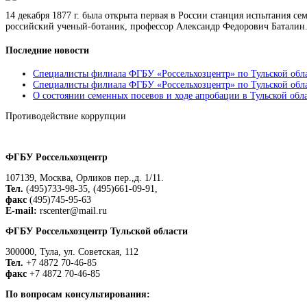
14 декабря 1877 г. была открыта первая в России станция испытания с
российский ученый-ботаник, профессор Александр Федорович Баталин.
Последние новости
Специалисты филиала ФГБУ «Россельхозцентр» по Тульской обла
Специалисты филиала ФГБУ «Россельхозцентр» по Тульской облас
О состоянии семенных посевов и ходе апробации в Тульской обл
Противодействие коррупции
Положение о защите персональных данных работников
ФГБУ Россельхозцентр
107139, Москва, Орликов пер.,д. 1/11.
Тел.
(495)733-98-35, (495)661-09-91,
факс
(495)745-95-63
E-mail:
rscenter@mail.ru
ФГБУ Россельхозцентр Тульской области
300000, Тула, ул. Советская, 112
Тел.
+7 4872 70-46-85
факс
+7 4872 70-46-85
По вопросам консультирования: