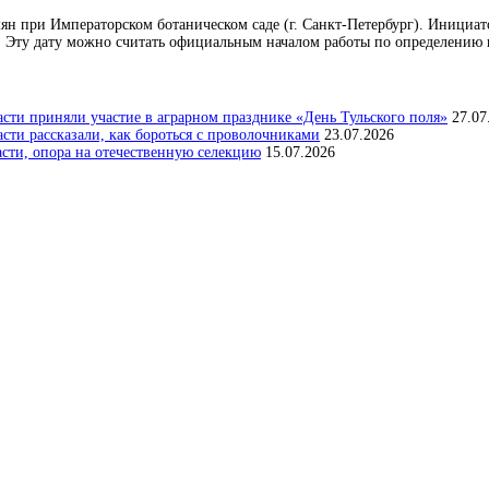
емян при Императорском ботаническом саде (г. Санкт-Петербург). Инициат
 Эту дату можно считать официальным началом работы по определению п
сти приняли участие в аграрном празднике «День Тульского поля»
27.07
ти рассказали, как бороться с проволочниками
23.07.2026
асти, опора на отечественную селекцию
15.07.2026