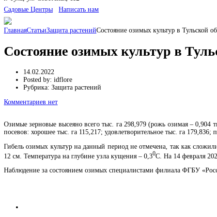
Cадовые Центры
Написать нам
Главная
Статьи
Защита растений
Состояние озимых культур в Тульской о
Состояние озимых культур в Туль
14.02.2022
Posted by:
idflore
Рубрика:
Защита растений
Комментариев нет
Озимые зерновые высеяно всего тыс. га 298,979 (рожь озимая – 0,904 т
посевов: хорошее тыс. га 115,217; удовлетворительное тыс. га 179,836; п
Гибель озимых культур на данный период не отмечена, так как сложил
0
12 см. Температура на глубине узла кущения – 0,3
С. На 14 февраля 20
Наблюдение за состоянием озимых специалистами филиала ФГБУ «Россе