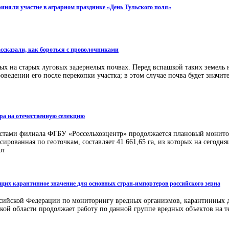
иняли участие в аграрном празднике «День Тульского поля»
ссказали, как бороться с проволочниками
ых на старых луговых задернелых почвах. Перед вспашкой таких земель 
ведении его после перекопки участка; в этом случае почва будет значит
ора на отечественную селекцию
листами филиала ФГБУ «Россельхозцентр» продолжается плановый монито
рованная по геоточкам, составляет 41 661,65 га, из которых на сегодня
ют
еющих карантинное значение для основных стран-импортеров российского зерна
сийской Федерации по мониторингу вредных организмов, карантинных для
ой области продолжает работу по данной группе вредных объектов на т