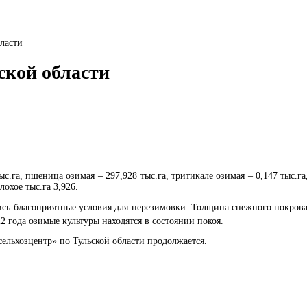
бласти
ской области
ыс.га, пшеница озимая – 297,928 тыс.га, тритикале озимая – 0,147 тыс.га
лохое тыс.га 3,926.
ись благоприятные условия для перезимовки. Толщина снежного покрова 
22 года озимые культуры находятся в состоянии покоя.
льхозцентр» по Тульской области продолжается.