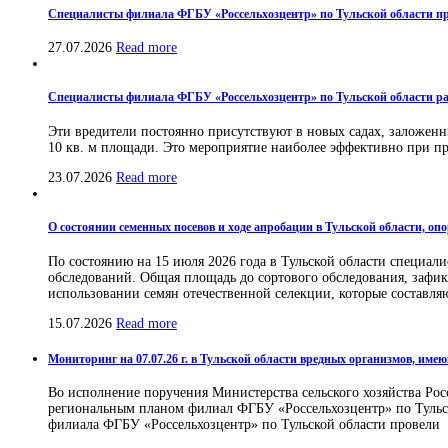
Специалисты филиала ФГБУ «Россельхозцентр» по Тульской области пр
27.07.2026
Read more
Специалисты филиала ФГБУ «Россельхозцентр» по Тульской области ра
Эти вредители постоянно присутствуют в новых садах, заложенн
10 кв. м площади. Это мероприятие наиболее эффективно при про
23.07.2026
Read more
О состоянии семенных посевов и ходе апробации в Тульской области, оп
По состоянию на 15 июля 2026 года в Тульской области специа
обследований. Общая площадь до сортового обследования, зафикси
использовании семян отечественной селекции, которые составля
15.07.2026
Read more
Мониторинг на 07.07.26 г. в Тульской области вредных организмов, им
Во исполнение поручения Министерства сельского хозяйства Рос
региональным планом филиал ФГБУ «Россельхозцентр» по Тульск
филиала ФГБУ «Россельхозцентр» по Тульской области провели