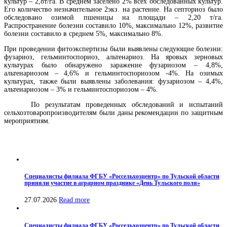
культур – 2,8т/га. В среднем заселено 2% всех обследованных культур.
Его количество незначительное 2экз. на растение. На септориоз было
обследовано озимой пшеницы на площади – 2,20 т/га.
Распространение болезни составило 10%, максимально 12%, развитие
болезни составило в среднем 5%, максимально 8%.
При проведении фитоэкспертизы были выявлены следующие болезни:
фузариоз, гельминтоспориоз, альтенариоз. На яровых зерновых
культурах было обнаружено заражение фузариозом – 4,8%,
альтенариозом – 4,6% и гельминтоспориозом -4%. На озимых
культурах, также были выявлены заболевания: фузариозом – 4,4%,
альтенариозом – 3% и гельминтоспориозом – 4%.
По результатам проведенных обследований и испытаний
сельхозтоваропроизводителям были даны рекомендации по защитным
мероприятиям.
Специалисты филиала ФГБУ «Россельхозцентр» по Тульской области
приняли участие в аграрном празднике «День Тульского поля»
27.07.2026
Read more
Специалисты филиала ФГБУ «Россельхозцентр» по Тульской области