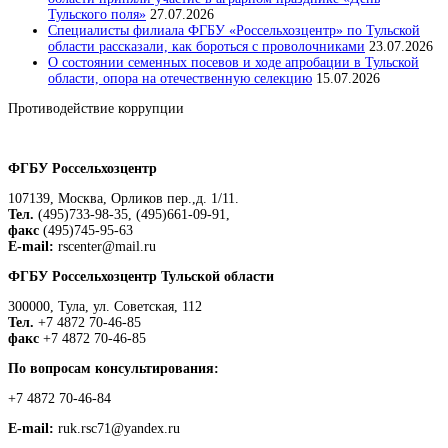
Тульского поля»
27.07.2026
Специалисты филиала ФГБУ «Россельхозцентр» по Тульской
области рассказали, как бороться с проволочниками
23.07.2026
О состоянии семенных посевов и ходе апробации в Тульской
области, опора на отечественную селекцию
15.07.2026
Противодействие коррупции
Положение о защите персональных данных работников
ФГБУ Россельхозцентр
107139, Москва, Орликов пер.,д. 1/11.
Тел.
(495)733-98-35, (495)661-09-91,
факс
(495)745-95-63
E-mail:
rscenter@mail.ru
ФГБУ Россельхозцентр Тульской области
300000, Тула, ул. Советская, 112
Тел.
+7 4872 70-46-85
факс
+7 4872 70-46-85
По вопросам консультирования:
+7 4872 70-46-84
E-mail:
ruk.rsc71@yandex.ru