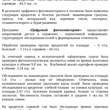
сорнякам – 44,3 тыс. га.
В результате цифрового фитомониторинга в основном были выявлены
следующие вредители и болезни растений: мышевидные грызуны,
трипсы, тля, колорадский жук, корневые гнили, септориоз,
гельминтоспориоз и бурая ржавчина.
Программа
«Цифровой фитомониторинг»
предоставляет
оперативный доступ к справочно – нормативной информации,
структурирует обследования полей в формировании отчетности.
Обработки проведены против вредителей на площади – 6 т/га,
болезней – 5 т/га и сорняков – 44 т/га.
За отчетный период в испытательной лаборатории отдела была
проведена фитопатологическая экспертиза семян на яровых колосовых
культурах в объеме 9,8 тыс. тн. Клубневой анализ картофеля проведен
в объеме 3,34 тыс. тн.
Обследование на мышевидных грызунов были проведены на площади
1,8 т/га – жилых нор не обнаружено. Отмечалось лишь
незначительное заселение грызунами вдоль полей. Были проведены
обследования на вредителя хлебной блошки на озимых культурах на
площади-2,63 т/га. Заселение блошкой краевое, больше со стороны
лесополос. Численность блошек составляет в среднем 5 экз./на 10
взмахов сачком.
На вредителя злаковой тли было обследовано яровых зерновых