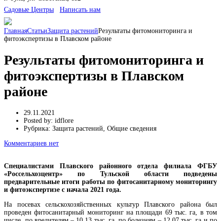
Cадовые Центры
Написать нам
Главная
Статьи
Защита растений
Результаты фитомониторинга и
фитоэкспертизы в Плавском районе
Результаты фитомониторинга и
фитоэкспертизы в Плавском
районе
29.11.2021
Posted by:
idflore
Рубрика:
Защита растений, Общие сведения
Комментариев нет
Специалистами Плавского районного отдела филиала ФГБУ
«Россельхозцентр» по Тульской области подведены
предварительные итоги работы по фитосанитарному мониторингу
и фитоэкспертизе с начала 2021 года.
На посевах сельскохозяйственных культур Плавского района был
проведен фитосанитарный мониторинг на площади 69 тыс. га, в том
числе по вредителям – 10,13 тыс. га, по болезням – 12,07 тыс. га и по