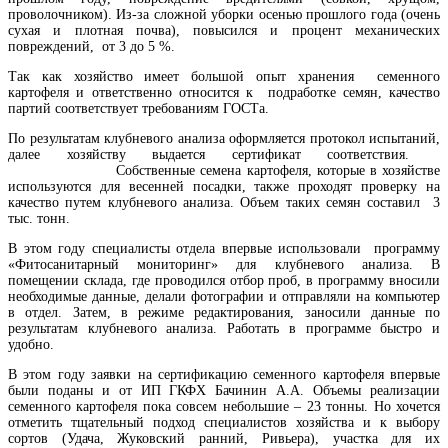
проволочником). Из-за сложной уборки осенью прошлого года (очень
сухая и плотная почва), повысился и процент механических
повреждений, от 3 до 5 %.
Так как хозяйство имеет большой опыт хранения семенного
картофеля и ответственно относится к подработке семян, качество
партий соответствует требованиям ГОСТа.
По результатам клубневого анализа оформляется протокол испытаний,
далее хозяйству выдается сертификат соответствия.
Собственные семена картофеля, которые в хозяйстве
используются для весенней посадки, также проходят проверку на
качество путем клубневого анализа. Объем таких семян составил 3
тыс. тонн.
В этом году специалисты отдела впервые использовали программу
«Фитосанитарный мониторинг» для клубневого анализа. В
помещении склада, где проводился отбор проб, в программу вносили
необходимые данные, делали фотографии и отправляли на компьютер
в отдел. Затем, в режиме редактирования, заносили данные по
результатам клубневого анализа. Работать в программе быстро и
удобно.
В этом году заявки на сертификацию семенного картофеля впервые
были поданы и от ИП ГКФХ Бачинин А.А. Объемы реализации
семенного картофеля пока совсем небольшие – 23 тонны. Но хочется
отметить тщательный подход специалистов хозяйства и к выбору
сортов (Удача, Жуковский ранний, Ривьера), участка для их