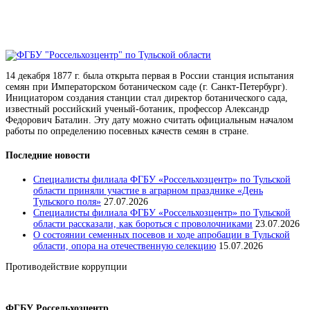
14 декабря 1877 г. была открыта первая в России станция испытания
семян при Императорском ботаническом саде (г. Санкт-Петербург).
Инициатором создания станции стал директор ботанического сада,
известный российский ученый-ботаник, профессор Александр
Федорович Баталин. Эту дату можно считать официальным началом
работы по определению посевных качеств семян в стране.
Последние новости
Специалисты филиала ФГБУ «Россельхозцентр» по Тульской
области приняли участие в аграрном празднике «День
Тульского поля»
27.07.2026
Специалисты филиала ФГБУ «Россельхозцентр» по Тульской
области рассказали, как бороться с проволочниками
23.07.2026
О состоянии семенных посевов и ходе апробации в Тульской
области, опора на отечественную селекцию
15.07.2026
Противодействие коррупции
Положение о защите персональных данных работников
ФГБУ Россельхозцентр