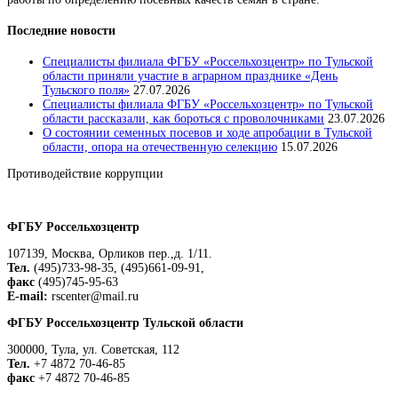
Последние новости
Специалисты филиала ФГБУ «Россельхозцентр» по Тульской
области приняли участие в аграрном празднике «День
Тульского поля»
27.07.2026
Специалисты филиала ФГБУ «Россельхозцентр» по Тульской
области рассказали, как бороться с проволочниками
23.07.2026
О состоянии семенных посевов и ходе апробации в Тульской
области, опора на отечественную селекцию
15.07.2026
Противодействие коррупции
Положение о защите персональных данных работников
ФГБУ Россельхозцентр
107139, Москва, Орликов пер.,д. 1/11.
Тел.
(495)733-98-35, (495)661-09-91,
факс
(495)745-95-63
E-mail:
rscenter@mail.ru
ФГБУ Россельхозцентр Тульской области
300000, Тула, ул. Советская, 112
Тел.
+7 4872 70-46-85
факс
+7 4872 70-46-85