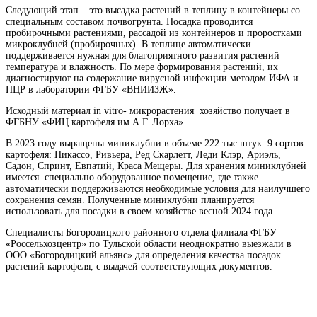
Следующий этап – это высадка растений в теплицу в контейнеры со
специальным составом почвогрунта. Посадка проводится
пробирочными растениями, рассадой из контейнеров и проростками
микроклубней (пробирочных). В теплице автоматически
поддерживается нужная для благоприятного развития растений
температура и влажность. По мере формирования растений, их
диагностируют на содержание вирусной инфекции методом ИФА и
ПЦР в лаборатории ФГБУ «ВНИИЗЖ».
Исходный материал in vitro- микрорастения хозяйство получает в
ФГБНУ «ФИЦ картофеля им А.Г. Лорха».
В 2023 году выращены миниклубни в объеме 222 тыс штук 9 сортов
картофеля: Пикассо, Ривьера, Ред Скарлетт, Леди Клэр, Ариэль,
Садон, Спринт, Евпатий, Краса Мещеры. Для хранения миниклубней
имеется специально оборудованное помещение, где также
автоматически поддерживаются необходимые условия для наилучшего
сохранения семян. Полученные миниклубни планируется
использовать для посадки в своем хозяйстве весной 2024 года.
Специалисты Богородицкого районного отдела филиала ФГБУ
«Россельхозцентр» по Тульской области неоднократно выезжали в
ООО «Богородицкий альянс» для определения качества посадок
растений картофеля, с выдачей соответствующих документов.