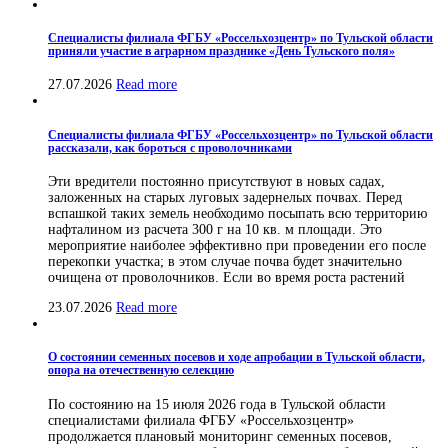
Специалисты филиала ФГБУ «Россельхозцентр» по Тульской области
приняли участие в аграрном празднике «День Тульского поля»
27.07.2026
Read more
Специалисты филиала ФГБУ «Россельхозцентр» по Тульской области
рассказали, как бороться с проволочниками
Эти вредители постоянно присутствуют в новых садах,
заложенных на старых луговых задернелых почвах. Перед
вспашкой таких земель необходимо посыпать всю территорию
нафталином из расчета 300 г на 10 кв. м площади. Это
мероприятие наиболее эффективно при проведении его после
перекопки участка; в этом случае почва будет значительно
очищена от проволочников. Если во время роста растений
23.07.2026
Read more
О состоянии семенных посевов и ходе апробации в Тульской области,
опора на отечественную селекцию
По состоянию на 15 июля 2026 года в Тульской области
специалистами филиала ФГБУ «Россельхозцентр»
продолжается плановый мониторинг семенных посевов,