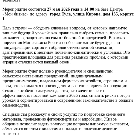
телемоста.
Мероприятие состоится
27 мая 2026 года в 14:00
на базе Центра
«Мой бизнес» по адресу:
город Тула, улица Кирова, дом 135, корпус
1
.
Цель встречи — обсудить ключевые вопросы, от которых напрямую
зависит будущий урожай: как правильно выбрать семена, проверить
их качество, защитить посевы от болезней и вредителей. В рамках
поручения Минсельхоза России особое внимание будет уделено
популяризации сортов и гибридов отечественной селекции,
адаптированных к местным почвенно-климатическим условиям. Это
практическая площадка для решения реальных проблем, с которыми
аграрии сталкиваются каждый сезон.
Мероприятие будет полезно руководителям и специалистам
сельскохозяйственных предприятий, индивидуальным
предпринимателям, владельцам фермерских хозяйств, агрономам и
всем, кто занимается производством растениеводческой продукции.
Семинар особенно актуален для тех, кто хочет повысить
эффективность посевной кампании 2026 года, снизить риски потери
урожая и сориентироваться в современном законодательстве в области
семеноводства.
Специалисты расскажут о своих услугах по подготовке семенного
материала, проведению фитоэкспертизы и апробации. Живое
общение позволит задать волнующие вопросы напрямую экспертам,
обменяться опытом с коллегами и наладить полезные деловые
контакты.