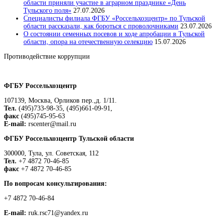
области приняли участие в аграрном празднике «День
Тульского поля»
27.07.2026
Специалисты филиала ФГБУ «Россельхозцентр» по Тульской
области рассказали, как бороться с проволочниками
23.07.2026
О состоянии семенных посевов и ходе апробации в Тульской
области, опора на отечественную селекцию
15.07.2026
Противодействие коррупции
Положение о защите персональных данных работников
ФГБУ Россельхозцентр
107139, Москва, Орликов пер.,д. 1/11.
Тел.
(495)733-98-35, (495)661-09-91,
факс
(495)745-95-63
E-mail:
rscenter@mail.ru
ФГБУ Россельхозцентр Тульской области
300000, Тула, ул. Советская, 112
Тел.
+7 4872 70-46-85
факс
+7 4872 70-46-85
По вопросам консультирования:
+7 4872 70-46-84
E-mail:
ruk.rsc71@yandex.ru