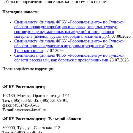
работы по определению посевных качеств семян в стране.
Последние новости
Специалисты филиала ФГБУ «Россельхозцентр» по Тульской
области проводят апробацию плодовых, ягодных культур,
сортовую оценку маточных насаждений и посадочного
материала (яблоня, груша, смородина, малина и др.).
07.08.2026
Специалисты филиала ФГБУ «Россельхозцентр» по Тульской
области приняли участие в аграрном празднике «День
Тульского поля»
27.07.2026
Специалисты филиала ФГБУ «Россельхозцентр» по Тульской
области рассказали, как бороться с проволочниками
23.07.2026
Противодействие коррупции
Положение о защите персональных данных работников
ФГБУ Россельхозцентр
107139, Москва, Орликов пер.,д. 1/11.
Тел.
(495)733-98-35, (495)661-09-91,
факс
(495)745-95-63
E-mail:
rscenter@mail.ru
ФГБУ Россельхозцентр Тульской области
300000, Тула, ул. Советская, 112
Тел.
+7 4872 70-46-85