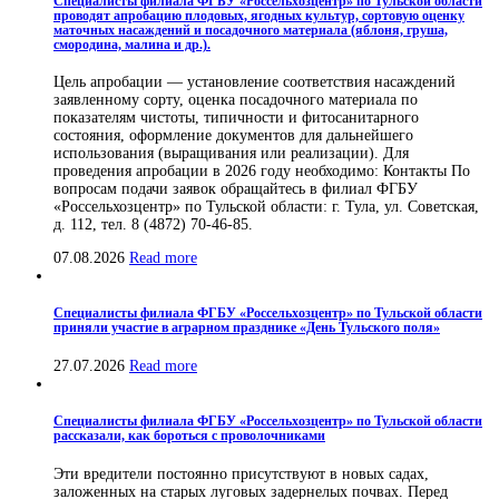
Специалисты филиала ФГБУ «Россельхозцентр» по Тульской области
проводят апробацию плодовых, ягодных культур, сортовую оценку
маточных насаждений и посадочного материала (яблоня, груша,
смородина, малина и др.).
Цель апробации — установление соответствия насаждений
заявленному сорту, оценка посадочного материала по
показателям чистоты, типичности и фитосанитарного
состояния, оформление документов для дальнейшего
использования (выращивания или реализации). Для
проведения апробации в 2026 году необходимо: Контакты По
вопросам подачи заявок обращайтесь в филиал ФГБУ
«Россельхозцентр» по Тульской области: г. Тула, ул. Советская,
д. 112, тел. 8 (4872) 70-46-85.
07.08.2026
Read more
Специалисты филиала ФГБУ «Россельхозцентр» по Тульской области
приняли участие в аграрном празднике «День Тульского поля»
27.07.2026
Read more
Специалисты филиала ФГБУ «Россельхозцентр» по Тульской области
рассказали, как бороться с проволочниками
Эти вредители постоянно присутствуют в новых садах,
заложенных на старых луговых задернелых почвах. Перед