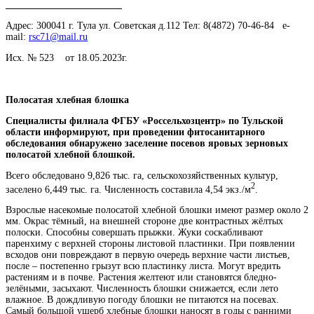
______________________
Адрес: 300041 г. Тула ул. Советская д.112 Тел: 8(4872) 70-46-84 e-
mail:
rsc71@mail.ru
Исх. № 523 от 18.05.2023г.
Полосатая хлебная блошка
Специалисты филиала ФГБУ «Россельхозцентр» по Тульской
области информируют, при проведении фитосанитарного
обследования обнаружено заселение посевов яровых зерновых
полосатой хлебной блошкой.
Всего обследовано 9,826 тыс. га, сельскохозяйственных культур,
2
заселено 6,449 тыс. га. Численность составила 4,54 экз./м
.
Взрослые насекомые полосатой хлебной блошки имеют размер около 2
мм. Окрас тёмный, на внешней стороне две контрастных жёлтых
полоски. Способны совершать прыжки. Жуки соскабливают
паренхиму с верхней стороны листовой пластинки. При появлении
всходов они повреждают в первую очередь верхние части листьев,
после – постепенно грызут всю пластинку листа. Могут вредить
растениям и в почве. Растения желтеют или становятся бледно-
зелёными, засыхают. Численность блошки снижается, если лето
влажное. В дождливую погоду блошки не питаются на посевах.
Самый большой ущерб хлебные блошки наносят в годы с ранними