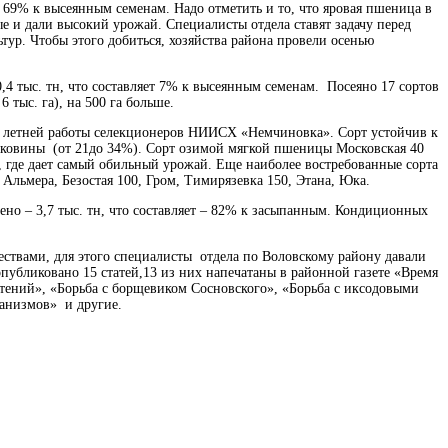
– 69% к высеянным семенам. Надо отметить и то, что яровая пшеница в
е и дали высокий урожай. Специалисты отдела ставят задачу перед
ур. Чтобы этого добиться, хозяйства района провели осенью
,4 тыс. тн, что составляет 7% к высеянным семенам. Посеяно 17 сортов
 тыс. га), на 500 га больше.
15 летней работы селекционеров НИИСХ «Немчиновка». Сорт устойчив к
ейковины (от 21до 34%). Сорт озимой мягкой пшеницы Московская 40
и, где дает самый обильный урожай. Еще наиболее востребованные сорта
– Альмера, Безостая 100, Гром, Тимирязевка 150, Этана, Юка.
ено – 3,7 тыс. тн, что составляет – 82% к засыпанным. Кондиционных
ствами, для этого специалисты отдела по Воловскому району давали
публиковано 15 статей,13 из них напечатаны в районной газете «Время
стений», «Борьба с борщевиком Сосновского», «Борьба с иксодовыми
анизмов» и другие.