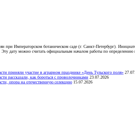
емян при Императорском ботаническом саде (г. Санкт-Петербург). Инициат
 Эту дату можно считать официальным началом работы по определению п
сти приняли участие в аграрном празднике «День Тульского поля»
27.07
ти рассказали, как бороться с проволочниками
23.07.2026
асти, опора на отечественную селекцию
15.07.2026