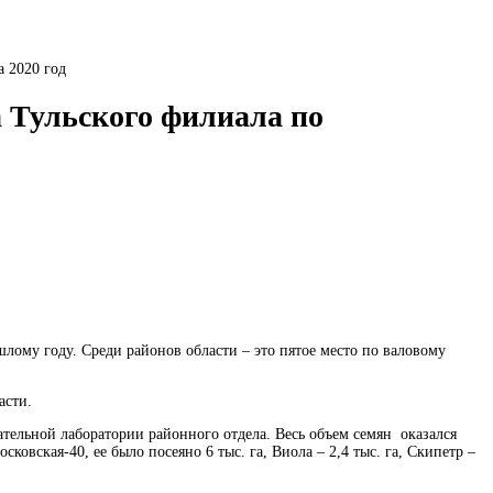
а 2020 год
а Тульского филиала по
шлому году. Среди районов области – это пятое место по валовому
асти.
ательной лаборатории районного отдела. Весь объем семян оказался
вская-40, ее было посеяно 6 тыс. га, Виола – 2,4 тыс. га, Скипетр –