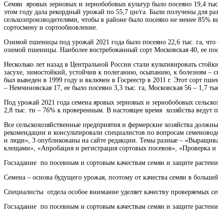
Семян яровых зерновых и зернобобовых культур было посеяно 19,4 тыс. 
этом году дала рекордный урожай по 55,7 цн/га. Были получены для ра
сельхозпроизводителями, чтобы в районе было посеяно не менее 85% в
сортосмену и сортообновление.
Озимой пшеницы под урожай 2021 года было посеяно 22,6 тыс. га, что 
озимой пшеницы. Наиболее востребованный сорт Московская 40, ее посея
Несколько лет назад в Центральной России стали культивировать стой
засухе, зимостойкий, устойчив к полеганию, осыпанию, к болезням –
был выведен в 1999 году и включен в Госреестр в 2011 г. Этот сорт п
– Немчиновская 17, ее было посеяно 3,3 тыс. га, Московская 56 – 1,7 т
Под урожай 2021 года семена яровых зерновых и зернобобовых сельскох
2,8 тыс. тн – 76% к проверенным. В настоящее время хозяйства ведут 
Все сельскохозяйственные предприятия и фермерские хозяйства должн
рекомендации и консультировали специалистов по вопросам семеноводс
и люди», 3 опубликованы на сайте редакции. Темы разные – «Выращива
клещами», «Апробация и регистрация сортовых посевов», «Проверка 
Госзадание по посевным и сортовым качествам семян и защите растен
Семена – основа будущего урожая, поэтому от качества семян в больше
Специалисты отдела особое внимание уделяет качеству проверяемых с
Госзадание по посевным и сортовым качествам семян и защите растен