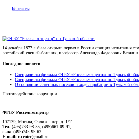
Контакты
14 декабря 1877 г. была открыта первая в России станция испытания с
российский ученый-ботаник, профессор Александр Федорович Баталин.
Последние новости
Специалисты филиала ФГБУ «Россельхозцентр» по Тульской обла
Специалисты филиала ФГБУ «Россельхозцентр» по Тульской облас
О состоянии семенных посевов и ходе апробации в Тульской обл
Противодействие коррупции
Положение о защите персональных данных работников
ФГБУ Россельхозцентр
107139, Москва, Орликов пер.,д. 1/11.
Тел.
(495)733-98-35, (495)661-09-91,
факс
(495)745-95-63
E-mail:
rscenter@mail.ru