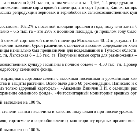
га и высеяно 5,03 тыс. тн, в том числе элиты – 1,6%, 1-4 репродукции 
змножения новые сорта яровой пшеницы, это сорт Гранни, Канюк, которы
ысших репродукций зерновых и зернобобовых сельскохозяйственных культ
составляет 102,2% к посевной площади прошлого года, получено элиты 0
но – 6,5 тыс. га – это 29% к посевной площади, (в прошлом году было 6
кий озимый сорт мягкой озимой пшеницы Московская 40. Это результат 
 снежной плесени, бурой ржавчине, отличается высоким содержанием кл
шеницы изначально был предназначен для возделывания в Тульской област
ыс. га, Льговская 8 – 1,3 тыс. га. Получены новые сорта для размножения 
озяйственных культур засыпаны в полном объеме – 4,50 тыс. тн. Провер
подработку семенного фонда.
ы выращивать сортовые семена с высокими посевными и урожайными каче
тва и защиты растений. Всего было дано 68 рекомендаций. Написано и о
ть только здоровый картофель», «Академик Вавилов Н.И. о селекции ра
и хранение семенного фонда», «Фитосанитарный мониторинг вредных орг
ий выполнен на 100 %.
й степени зависит величина и качество получаемого при посеве урожая.
емян, сортосмене и сортообновлению, мониторингу вредных организмов.
ий выполнен на 100 %.