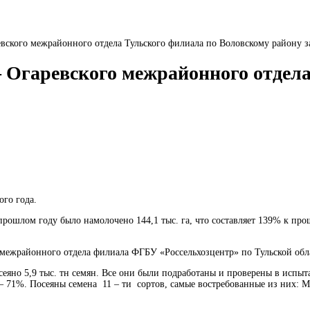
вского межрайонного отдела Тульского филиала по Воловскому району з
– Огаревского межрайонного отдел
ого года.
 прошлом году было намолочено 144,1 тыс. га, что составляет 139% к про
 межрайонного отдела филиала ФГБУ «Россельхозцентр» по Тульской обл
еяно 5,9 тыс. тн семян. Все они были подработаны и проверены в испыт
%. Посеяны семена 11 – ти сортов, самые востребованные из них: Моско