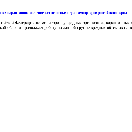
еющих карантинное значение для основных стран-импортеров российского зерна
сийской Федерации по мониторингу вредных организмов, карантинных для
ой области продолжает работу по данной группе вредных объектов на т