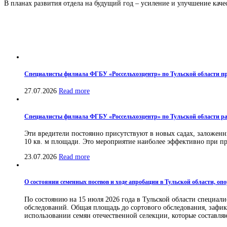
В планах развития отдела на будущий год – усиление и улучшение каче
Специалисты филиала ФГБУ «Россельхозцентр» по Тульской области пр
27.07.2026
Read more
Специалисты филиала ФГБУ «Россельхозцентр» по Тульской области ра
Эти вредители постоянно присутствуют в новых садах, заложенн
10 кв. м площади. Это мероприятие наиболее эффективно при про
23.07.2026
Read more
О состоянии семенных посевов и ходе апробации в Тульской области, оп
По состоянию на 15 июля 2026 года в Тульской области специа
обследований. Общая площадь до сортового обследования, зафикси
использовании семян отечественной селекции, которые составля