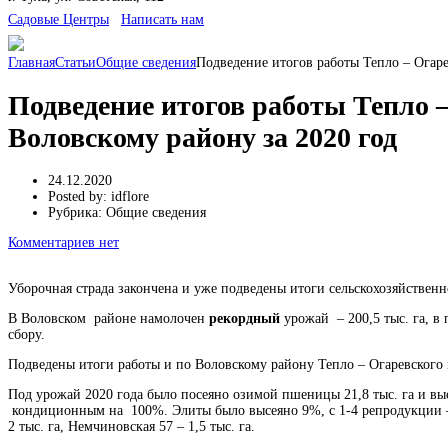
Cадовые Центры
Написать нам
Главная
Статьи
Общие сведения
Подведение итогов работы Тепло – Огаре
Подведение итогов работы Тепло 
Воловскому району за 2020 год
24.12.2020
Posted by:
idflore
Рубрика:
Общие сведения
Комментариев нет
Уборочная страда закончена и уже подведены итоги сельскохозяйственн
В Воловском районе намолочен
рекордный
урожай – 200,5 тыс. га, в
сбору.
Подведены итоги работы и по Воловскому району Тепло – Огаревского
Под урожай 2020 года было посеяно озимой пшеницы 21,8 тыс. га и выс
кондиционным на 100%. Элиты было высеяно 9%, с 1-4 репродукции – 71
2 тыс. га, Немчиновская 57 – 1,5 тыс. га.