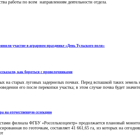
ства работы по всем направлениям деятельности отдела.
иняли участие в аграрном празднике «День Тульского поля»
ссказали, как бороться с проволочниками
ых на старых луговых задернелых почвах. Перед вспашкой таких земель 
ведении его после перекопки участка; в этом случае почва будет значит
ора на отечественную селекцию
листами филиала ФГБУ «Россельхозцентр» продолжается плановый монито
рованная по геоточкам, составляет 41 661,65 га, из которых на сегодня
ют