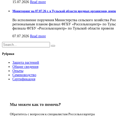
15.07.2026
Read more
Мониторинг на 07.07.26 г. в Тульской области вредных организмов, им
Во исполнение поручения Министерства сельского хозяйства Рос
региональным планом филиал ФГБУ «Россельхозцентр» по Тульск
филиала ФГБУ «Россельхозцентр» по Тульской области провели
07.07.2026
Read more
Рубрики
Защита растений
Общие сведения
Опыты
Семеноводство
Сертификация
Мы можем как то помочь?
Обратитесь с вопросом к специалистам Россельхозцентра