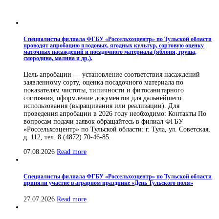
Специалисты филиала ФГБУ «Россельхозцентр» по Тульской области
проводят апробацию плодовых, ягодных культур, сортовую оценку
маточных насаждений и посадочного материала (яблоня, груша,
смородина, малина и др.).
Цель апробации — установление соответствия насаждений
заявленному сорту, оценка посадочного материала по
показателям чистоты, типичности и фитосанитарного
состояния, оформление документов для дальнейшего
использования (выращивания или реализации). Для
проведения апробации в 2026 году необходимо: Контакты По
вопросам подачи заявок обращайтесь в филиал ФГБУ
«Россельхозцентр» по Тульской области: г. Тула, ул. Советская,
д. 112, тел. 8 (4872) 70-46-85.
07.08.2026
Read more
Специалисты филиала ФГБУ «Россельхозцентр» по Тульской области
приняли участие в аграрном празднике «День Тульского поля»
27.07.2026
Read more