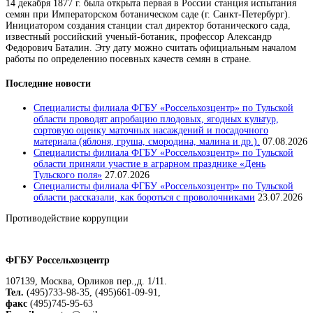
14 декабря 1877 г. была открыта первая в России станция испытания
семян при Императорском ботаническом саде (г. Санкт-Петербург).
Инициатором создания станции стал директор ботанического сада,
известный российский ученый-ботаник, профессор Александр
Федорович Баталин. Эту дату можно считать официальным началом
работы по определению посевных качеств семян в стране.
Последние новости
Специалисты филиала ФГБУ «Россельхозцентр» по Тульской
области проводят апробацию плодовых, ягодных культур,
сортовую оценку маточных насаждений и посадочного
материала (яблоня, груша, смородина, малина и др.).
07.08.2026
Специалисты филиала ФГБУ «Россельхозцентр» по Тульской
области приняли участие в аграрном празднике «День
Тульского поля»
27.07.2026
Специалисты филиала ФГБУ «Россельхозцентр» по Тульской
области рассказали, как бороться с проволочниками
23.07.2026
Противодействие коррупции
Положение о защите персональных данных работников
ФГБУ Россельхозцентр
107139, Москва, Орликов пер.,д. 1/11.
Тел.
(495)733-98-35, (495)661-09-91,
факс
(495)745-95-63