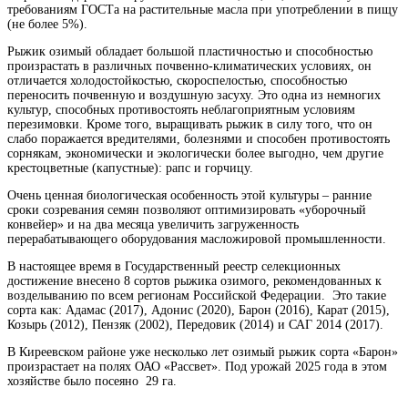
требованиям ГОСТа на растительные масла при употреблении в пищу
(не более 5%).
Рыжик озимый обладает большой пластичностью и способностью
произрастать в различных почвенно-климатических условиях, он
отличается холодостойкостью, скороспелостью, способностью
переносить почвенную и воздушную засуху. Это одна из немногих
культур, способных противостоять неблагоприятным условиям
перезимовки. Кроме того, выращивать рыжик в силу того, что он
слабо поражается вредителями, болезнями и способен противостоять
сорнякам, экономически и экологически более выгодно, чем другие
крестоцветные (капустные): рапс и горчицу.
Очень ценная биологическая особенность этой культуры – ранние
сроки созревания семян позволяют оптимизировать «уборочный
конвейер» и на два месяца увеличить загруженность
перерабатывающего оборудования масложировой промышленности.
В настоящее время в Государственный реестр селекционных
достижение внесено 8 сортов рыжика озимого, рекомендованных к
возделыванию по всем регионам Российской Федерации. Это такие
сорта как: Адамас (2017), Адонис (2020), Барон (2016), Карат (2015),
Козырь (2012), Пензяк (2002), Передовик (2014) и САГ 2014 (2017).
В Киреевском районе уже несколько лет озимый рыжик сорта «Барон»
произрастает на полях ОАО «Рассвет». Под урожай 2025 года в этом
хозяйстве было посеяно 29 га.