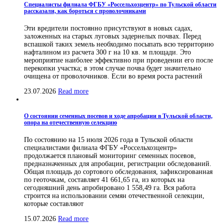
Специалисты филиала ФГБУ «Россельхозцентр» по Тульской области
рассказали, как бороться с проволочниками
Эти вредители постоянно присутствуют в новых садах,
заложенных на старых луговых задернелых почвах. Перед
вспашкой таких земель необходимо посыпать всю территорию
нафталином из расчета 300 г на 10 кв. м площади. Это
мероприятие наиболее эффективно при проведении его после
перекопки участка; в этом случае почва будет значительно
очищена от проволочников. Если во время роста растений
23.07.2026
Read more
О состоянии семенных посевов и ходе апробации в Тульской области,
опора на отечественную селекцию
По состоянию на 15 июля 2026 года в Тульской области
специалистами филиала ФГБУ «Россельхозцентр»
продолжается плановый мониторинг семенных посевов,
предназначенных для апробации, регистрации обследований.
Общая площадь до сортового обследования, зафиксированная
по геоточкам, составляет 41 661,65 га, из которых на
сегодняшний день апробировано 1 558,49 га. Вся работа
строится на использовании семян отечественной селекции,
которые составляют
15.07.2026
Read more