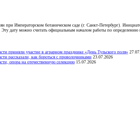
емян при Императорском ботаническом саде (г. Санкт-Петербург). Инициат
 Эту дату можно считать официальным началом работы по определению п
сти приняли участие в аграрном празднике «День Тульского поля»
27.07
ти рассказали, как бороться с проволочниками
23.07.2026
асти, опора на отечественную селекцию
15.07.2026