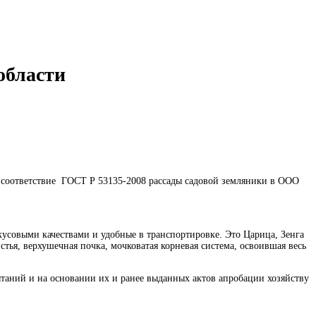
области
а соответствие ГОСТ Р 53135-2008 рассады садовой земляники в ООО
кусовыми качествами и удобные в транспортировке. Это Царица, Зенга
тья, верхушечная почка, мочковатая корневая система, освоившая весь
ытаний и на основании их и ранее выданных актов апробации хозяйству