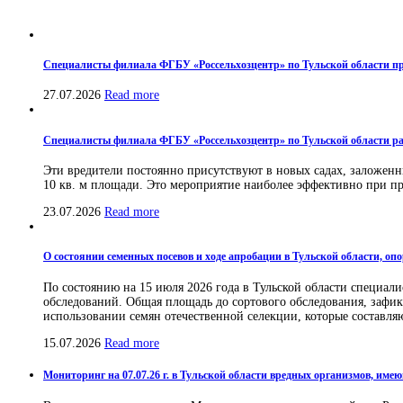
Специалисты филиала ФГБУ «Россельхозцентр» по Тульской области пр
27.07.2026
Read more
Специалисты филиала ФГБУ «Россельхозцентр» по Тульской области ра
Эти вредители постоянно присутствуют в новых садах, заложенн
10 кв. м площади. Это мероприятие наиболее эффективно при про
23.07.2026
Read more
О состоянии семенных посевов и ходе апробации в Тульской области, оп
По состоянию на 15 июля 2026 года в Тульской области специа
обследований. Общая площадь до сортового обследования, зафикси
использовании семян отечественной селекции, которые составля
15.07.2026
Read more
Мониторинг на 07.07.26 г. в Тульской области вредных организмов, им