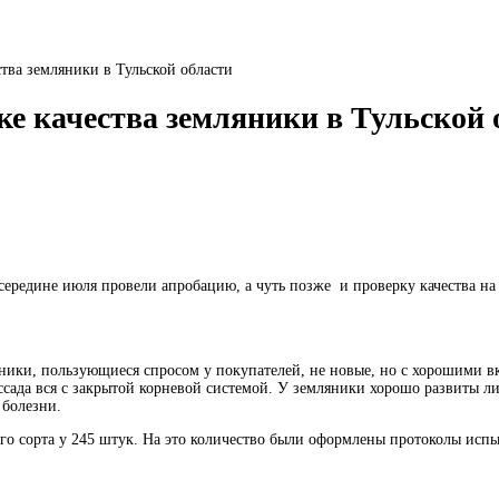
тва земляники в Тульской области
ке качества земляники в Тульской 
середине июля провели апробацию, а чуть позже и проверку качества н
ники, пользующиеся спросом у покупателей, не новые, но с хорошими в
ссада вся с закрытой корневой системой. У земляники хорошо развиты лис
 болезни.
го сорта у 245 штук. На это количество были оформлены протоколы исп