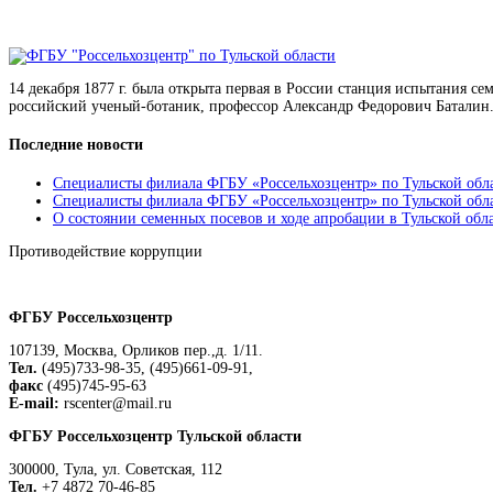
14 декабря 1877 г. была открыта первая в России станция испытания с
российский ученый-ботаник, профессор Александр Федорович Баталин.
Последние новости
Специалисты филиала ФГБУ «Россельхозцентр» по Тульской обла
Специалисты филиала ФГБУ «Россельхозцентр» по Тульской облас
О состоянии семенных посевов и ходе апробации в Тульской обл
Противодействие коррупции
Положение о защите персональных данных работников
ФГБУ Россельхозцентр
107139, Москва, Орликов пер.,д. 1/11.
Тел.
(495)733-98-35, (495)661-09-91,
факс
(495)745-95-63
E-mail:
rscenter@mail.ru
ФГБУ Россельхозцентр Тульской области
300000, Тула, ул. Советская, 112
Тел.
+7 4872 70-46-85