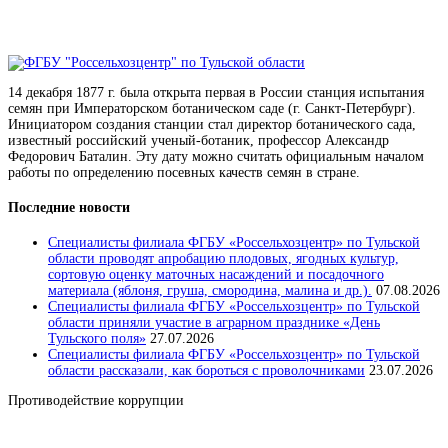
14 декабря 1877 г. была открыта первая в России станция испытания
семян при Императорском ботаническом саде (г. Санкт-Петербург).
Инициатором создания станции стал директор ботанического сада,
известный российский ученый-ботаник, профессор Александр
Федорович Баталин. Эту дату можно считать официальным началом
работы по определению посевных качеств семян в стране.
Последние новости
Специалисты филиала ФГБУ «Россельхозцентр» по Тульской
области проводят апробацию плодовых, ягодных культур,
сортовую оценку маточных насаждений и посадочного
материала (яблоня, груша, смородина, малина и др.).
07.08.2026
Специалисты филиала ФГБУ «Россельхозцентр» по Тульской
области приняли участие в аграрном празднике «День
Тульского поля»
27.07.2026
Специалисты филиала ФГБУ «Россельхозцентр» по Тульской
области рассказали, как бороться с проволочниками
23.07.2026
Противодействие коррупции
Положение о защите персональных данных работников