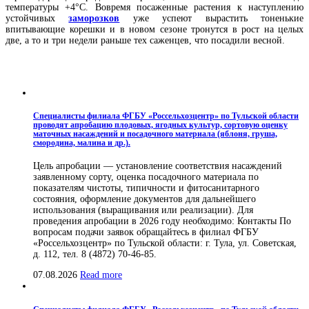
температуры +4°C. Вовремя посаженные растения к наступлению
устойчивых
заморозков
уже успеют вырастить тоненькие
впитывающие корешки и в новом сезоне тронутся в рост на целых
две, а то и три недели раньше тех саженцев, что посадили весной.
Специалисты филиала ФГБУ «Россельхозцентр» по Тульской области
проводят апробацию плодовых, ягодных культур, сортовую оценку
маточных насаждений и посадочного материала (яблоня, груша,
смородина, малина и др.).
Цель апробации — установление соответствия насаждений
заявленному сорту, оценка посадочного материала по
показателям чистоты, типичности и фитосанитарного
состояния, оформление документов для дальнейшего
использования (выращивания или реализации). Для
проведения апробации в 2026 году необходимо: Контакты По
вопросам подачи заявок обращайтесь в филиал ФГБУ
«Россельхозцентр» по Тульской области: г. Тула, ул. Советская,
д. 112, тел. 8 (4872) 70-46-85.
07.08.2026
Read more