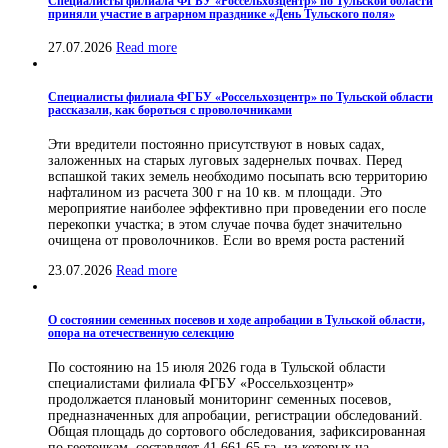
Специалисты филиала ФГБУ «Россельхозцентр» по Тульской области
приняли участие в аграрном празднике «День Тульского поля»
27.07.2026
Read more
Специалисты филиала ФГБУ «Россельхозцентр» по Тульской области
рассказали, как бороться с проволочниками
Эти вредители постоянно присутствуют в новых садах,
заложенных на старых луговых задернелых почвах. Перед
вспашкой таких земель необходимо посыпать всю территорию
нафталином из расчета 300 г на 10 кв. м площади. Это
мероприятие наиболее эффективно при проведении его после
перекопки участка; в этом случае почва будет значительно
очищена от проволочников. Если во время роста растений
23.07.2026
Read more
О состоянии семенных посевов и ходе апробации в Тульской области,
опора на отечественную селекцию
По состоянию на 15 июля 2026 года в Тульской области
специалистами филиала ФГБУ «Россельхозцентр»
продолжается плановый мониторинг семенных посевов,
предназначенных для апробации, регистрации обследований.
Общая площадь до сортового обследования, зафиксированная
по геоточкам, составляет 41 661,65 га, из которых на