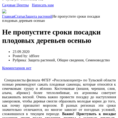
Cадовые Центры
Написать нам
Главная
Статьи
Защита растений
Не пропустите сроки посадки
плодовых деревьев осенью
Не пропустите сроки посадки
плодовых деревьев осенью
23.09.2020
Posted by:
idflore
Рубрика:
Защита растений, Общие сведения, Семеноводство
Комментариев нет
Специалисты филиала ФГБУ «Россельхозцентр» по Тульской области
осенью рекомендуют сажать плодовые саженцы, которые относятся к
семечковым: грушу и яблоню. Косточковые (вишня, черешня, слив,
алыча, абрикос) более теплолюбивые, их агрономы советуют
высаживать весной. Очень важно провести посадку до наступления
заморозков, чтобы деревья смогли образовать молодые корни до того,
как почву прихватит морозом. В разных регионах эти сроки
значительно отличаются, но многое зависит от погодных условий,
сложившихся в текущем периоде.
Важно!
Приступать к посадке