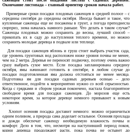
саженцев стоит после опадения листвы с садовых деревьев.
Окончание листопада – главный ориентир сроков начала
работ.
Примерные сроки посадки плодовых саженцев в средней полосе – с
середины сентября до середины октября. Иногда бывает и такое, что
купленные саженцы еще не посажены в грунт, а погода преподнесла
сюрприз, зима началась намного раньше. Что делать в таком случае?
Саженцы плодовых можно сохранить до весны, лучший способ –
прикопать их в саду до наступления теплого времени, но можно
сохранить молодые деревца в подвале или теплице.
Для посадки саженцев яблонь и груш стоит выбрать участок сада,
где уровень грунтовых вод расположен ниже уровня почвы не менее,
чем на 2 метра. Деревья не переносят подмочку, поэтому очень важно
сразу выбрать сухое место. Если посадка запланирована середину
октября, ямы начинают готовить в сентябре, в любом случае до
посадки подготовленная яма должна отстояться не менее месяца.
Подготовка ям для посадки садовых деревьев осенью – дело
ответственное, подойти к мероприятию нужно со всей серьезностью.
Когда с грядками и сбором урожая покончено, настала благоприятное
свободное время для посадки саженцев. До морозов еще есть
некоторое время, за которое деревце немного привыкнет к новым
условиям.
Хлопот осенняя посадка доставит немного: можно ограничиться
одним поливом, а природа сама доделает остальное. Осенняя прохлада
и дожди обеспечат саженцу необходимую влажность почвы и
комфорт. Дело в том, что, несмотря на наступивший период покоя,
корни деревца продолжают расти, пока почва не остынет до