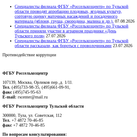
Специалисты филиала ФГБУ «Россельхозцентр» по Тульской
области проводят апробацию плодовых, ягодных культур,
сортовую оценку маточных насаждений и посадочного
материала (яблоня, груша, смородина, малина и др.).
07.08.2026
Специалисты филиала ФГБУ «Россельхозцентр» по Тульской
области приняли участие в аграрном празднике «День
Тульского поля»
27.07.2026
Специалисты филиала ФГБУ «Россельхозцентр» по Тульской
области рассказали, как бороться с проволочниками
23.07.2026
Противодействие коррупции
Положение о защите персональных данных работников
ФГБУ Россельхозцентр
107139, Москва, Орликов пер.,д. 1/11.
Тел.
(495)733-98-35, (495)661-09-91,
факс
(495)745-95-63
E-mail:
rscenter@mail.ru
ФГБУ Россельхозцентр Тульской области
300000, Тула, ул. Советская, 112
Тел.
+7 4872 70-46-85
факс
+7 4872 70-46-85
По вопросам консультирования: