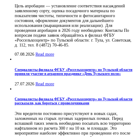
Цель апробации — установление соответствия насаждений
заявленному сорту, оценка посадочного материала по
показателям чистоты, типичности и фитосанитарного
состояния, оформление документов для дальнейшего
использования (выращивания или реализации). Для
проведения апробации в 2026 году необходимо: Контакты По
вопросам подачи заявок обращайтесь в филиал ФГБУ
«Россельхозцентр» по Тульской области: г. Тула, ул. Советская,
д. 112, тел. 8 (4872) 70-46-85.
07.08.2026
Read more
Специалисты филиала ФГБУ «Россельхозцентр» по Тульской области
приняли участие в аграрном празднике «День Тульского поля»
27.07.2026
Read more
Специалисты филиала ФГБУ «Россельхозцентр» по Тульской области
рассказали, как бороться с проволочниками
Эти вредители постоянно присутствуют в новых садах,
заложенных на старых луговых задернелых почвах. Перед
вспашкой таких земель необходимо посыпать всю территорию
нафталином из расчета 300 г на 10 кв. м площади. Это
мероприятие наиболее эффективно при проведении его после