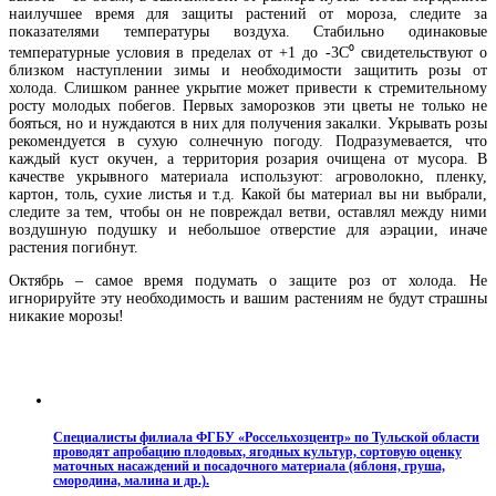
наилучшее время для защиты растений от мороза, следите за
показателями температуры воздуха. Стабильно одинаковые
температурные условия в пределах от +1 до -3С⁰ свидетельствуют о
близком наступлении зимы и необходимости защитить розы от
холода. Слишком раннее укрытие может привести к стремительному
росту молодых побегов. Первых заморозков эти цветы не только не
бояться, но и нуждаются в них для получения закалки. Укрывать розы
рекомендуется в сухую солнечную погоду. Подразумевается, что
каждый куст окучен, а территория розария очищена от мусора. В
качестве укрывного материала используют: агроволокно, пленку,
картон, толь, сухие листья и т.д. Какой бы материал вы ни выбрали,
следите за тем, чтобы он не повреждал ветви, оставлял между ними
воздушную подушку и небольшое отверстие для аэрации, иначе
растения погибнут.
Октябрь – самое время подумать о защите роз от холода. Не
игнорируйте эту необходимость и вашим растениям не будут страшны
никакие морозы!
Специалисты филиала ФГБУ «Россельхозцентр» по Тульской области
проводят апробацию плодовых, ягодных культур, сортовую оценку
маточных насаждений и посадочного материала (яблоня, груша,
смородина, малина и др.).