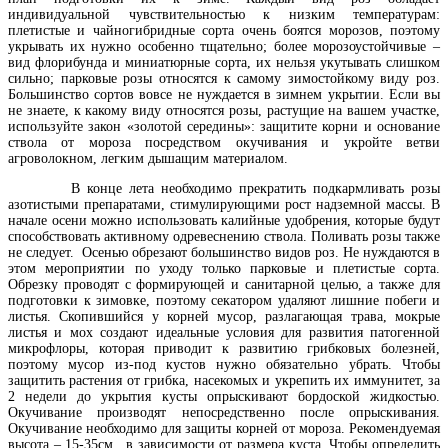
индивидуальной чувствительностью к низким температурам:
плетистые и чайногибридные сорта очень боятся морозов, поэтому
укрывать их нужно особенно тщательно; более морозоустойчивые –
вид флорибунда и миниатюрные сорта, их нельзя укутывать слишком
сильно; парковые розы относятся к самому зимостойкому виду роз.
Большинство сортов вовсе не нуждается в зимнем укрытии. Если вы
не знаете, к какому виду относятся розы, растущие на вашем участке,
используйте закон «золотой середины»: защитите корни и основание
ствола от мороза посредством окучивания и укройте ветви
агроволокном, легким дышащим материалом.
В конце лета необходимо прекратить подкармливать розы
азотистыми препаратами, стимулирующими рост надземной массы. В
начале осени можно использовать калийные удобрения, которые будут
способствовать активному одревеснению ствола. Поливать розы также
не следует. Осенью обрезают большинство видов роз. Не нуждаются в
этом мероприятии по уходу только парковые и плетистые сорта.
Обрезку проводят с формирующей и санитарной целью, а также для
подготовки к зимовке, поэтому секатором удаляют лишние побеги и
листья. Скопившийся у корней мусор, разлагающая трава, мокрые
листья и мох создают идеальные условия для развития патогенной
микрофлоры, которая приводит к развитию грибковых болезней,
поэтому мусор из-под кустов нужно обязательно убрать. Чтобы
защитить растения от грибка, насекомых и укрепить их иммунитет, за
2 недели до укрытия кусты опрыскивают бордоской жидкостью.
Окучивание производят непосредственно после опрыскивания.
Окучивание необходимо для защиты корней от мороза. Рекомендуемая
высота – 15-35см., в зависимости от размера куста. Чтобы определить