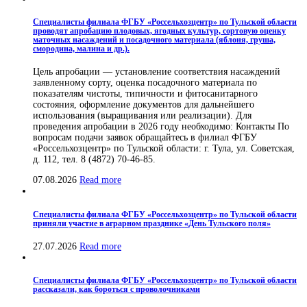
Специалисты филиала ФГБУ «Россельхозцентр» по Тульской области
проводят апробацию плодовых, ягодных культур, сортовую оценку
маточных насаждений и посадочного материала (яблоня, груша,
смородина, малина и др.).
Цель апробации — установление соответствия насаждений
заявленному сорту, оценка посадочного материала по
показателям чистоты, типичности и фитосанитарного
состояния, оформление документов для дальнейшего
использования (выращивания или реализации). Для
проведения апробации в 2026 году необходимо: Контакты По
вопросам подачи заявок обращайтесь в филиал ФГБУ
«Россельхозцентр» по Тульской области: г. Тула, ул. Советская,
д. 112, тел. 8 (4872) 70-46-85.
07.08.2026
Read more
Специалисты филиала ФГБУ «Россельхозцентр» по Тульской области
приняли участие в аграрном празднике «День Тульского поля»
27.07.2026
Read more
Специалисты филиала ФГБУ «Россельхозцентр» по Тульской области
рассказали, как бороться с проволочниками