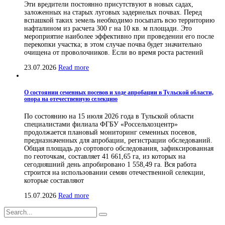
Эти вредители постоянно присутствуют в новых садах,
заложенных на старых луговых задернелых почвах. Перед
вспашкой таких земель необходимо посыпать всю территорию
нафталином из расчета 300 г на 10 кв. м площади. Это
мероприятие наиболее эффективно при проведении его после
перекопки участка; в этом случае почва будет значительно
очищена от проволочников. Если во время роста растений
23.07.2026
Read more
О состоянии семенных посевов и ходе апробации в Тульской области,
опора на отечественную селекцию
По состоянию на 15 июля 2026 года в Тульской области
специалистами филиала ФГБУ «Россельхозцентр»
продолжается плановый мониторинг семенных посевов,
предназначенных для апробации, регистрации обследований.
Общая площадь до сортового обследования, зафиксированная
по геоточкам, составляет 41 661,65 га, из которых на
сегодняшний день апробировано 1 558,49 га. Вся работа
строится на использовании семян отечественной селекции,
которые составляют
15.07.2026
Read more