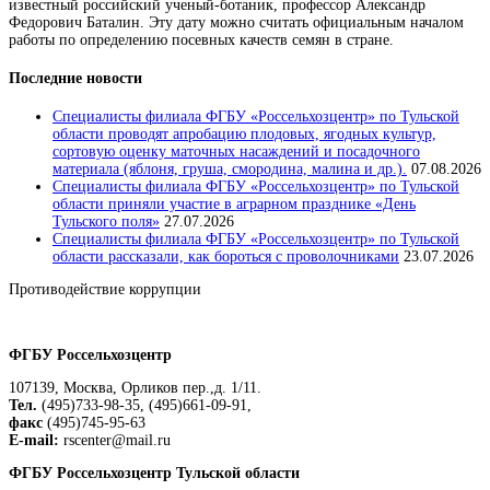
известный российский ученый-ботаник, профессор Александр
Федорович Баталин. Эту дату можно считать официальным началом
работы по определению посевных качеств семян в стране.
Последние новости
Специалисты филиала ФГБУ «Россельхозцентр» по Тульской
области проводят апробацию плодовых, ягодных культур,
сортовую оценку маточных насаждений и посадочного
материала (яблоня, груша, смородина, малина и др.).
07.08.2026
Специалисты филиала ФГБУ «Россельхозцентр» по Тульской
области приняли участие в аграрном празднике «День
Тульского поля»
27.07.2026
Специалисты филиала ФГБУ «Россельхозцентр» по Тульской
области рассказали, как бороться с проволочниками
23.07.2026
Противодействие коррупции
Положение о защите персональных данных работников
ФГБУ Россельхозцентр
107139, Москва, Орликов пер.,д. 1/11.
Тел.
(495)733-98-35, (495)661-09-91,
факс
(495)745-95-63
E-mail:
rscenter@mail.ru
ФГБУ Россельхозцентр Тульской области