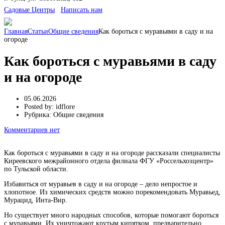
Cадовые Центры
Написать нам
Главная
Статьи
Общие сведения
Как бороться с муравьями в саду и на
огороде
Как бороться с муравьями в саду
и на огороде
05.06.2026
Posted by:
idflore
Рубрика:
Общие сведения
Комментариев нет
Как бороться с муравьями в саду и на огороде рассказали специалисты
Киреевского межрайонного отдела филиала ФГУ «Россельхозцентр»
по Тульской области.
Избавиться от муравьев в саду и на огороде – дело непростое и
хлопотное. Из химических средств можно порекомендовать Муравьед,
Мурацид, Инта-Вир.
Но существует много народных способов, которые помогают бороться
с муравьями. Их уничтожают крутым кипятком, предварительно