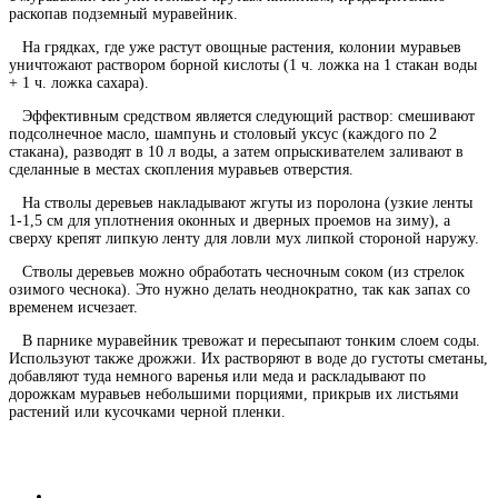
раскопав подземный муравейник.
На грядках, где уже растут овощные растения, колонии муравьев
уничтожают раствором борной кислоты (1 ч. ложка на 1 стакан воды
+ 1 ч. ложка сахара).
Эффективным средством является следующий раствор: смешивают
подсолнечное масло, шампунь и столовый уксус (каждого по 2
стакана), разводят в 10 л воды, а затем опрыскивателем заливают в
сделанные в местах скопления муравьев отверстия.
На стволы деревьев накладывают жгуты из поролона (узкие ленты
1-1,5 см для уплотнения оконных и дверных проемов на зиму), а
сверху крепят липкую ленту для ловли мух липкой стороной наружу.
Стволы деревьев можно обработать чесночным соком (из стрелок
озимого чеснока). Это нужно делать неоднократно, так как запах со
временем исчезает.
В парнике муравейник тревожат и пересыпают тонким слоем соды.
Используют также дрожжи. Их растворяют в воде до густоты сметаны,
добавляют туда немного варенья или меда и раскладывают по
дорожкам муравьев небольшими порциями, прикрыв их листьями
растений или кусочками черной пленки.