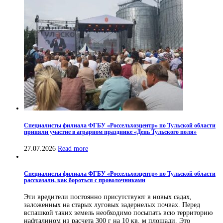
Специалисты филиала ФГБУ «Россельхозцентр» по Тульской области
приняли участие в аграрном празднике «День Тульского поля»
27.07.2026
Read more
Специалисты филиала ФГБУ «Россельхозцентр» по Тульской области
рассказали, как бороться с проволочниками
Эти вредители постоянно присутствуют в новых садах,
заложенных на старых луговых задернелых почвах. Перед
вспашкой таких земель необходимо посыпать всю территорию
нафталином из расчета 300 г на 10 кв. м площади. Это