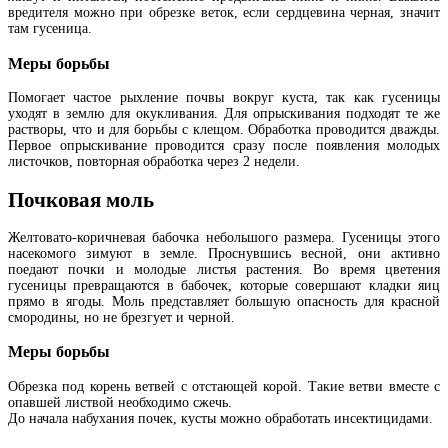
вредителя можно при обрезке веток, если сердцевина черная, значит
там гусеница.
Меры борьбы
Помогает частое рыхление почвы вокруг куста, так как гусеницы
уходят в землю для окукливания. Для опрыскивания подходят те же
растворы, что и для борьбы с клещом. Обработка проводится дважды.
Первое опрыскивание проводится сразу после появления молодых
листочков, повторная обработка через 2 недели.
Почковая моль
Желтовато-коричневая бабочка небольшого размера. Гусеницы этого
насекомого зимуют в земле. Проснувшись весной, они активно
поедают почки и молодые листья растения. Во время цветения
гусеницы превращаются в бабочек, которые совершают кладки яиц
прямо в ягоды. Моль представляет большую опасность для красной
смородины, но не брезгует и черной.
Меры борьбы
Обрезка под корень ветвей с отстающей корой. Такие ветви вместе с
опавшей листвой необходимо сжечь.
До начала набухания почек, кусты можно обработать инсектицидами.