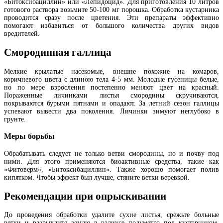
«Битоксибациллин» или «Лепидоцид». Для приготовления 10 литров
готового раствора возьмите 50-100 мг порошка. Обработка кустарника
проводится сразу после цветения. Эти препараты эффективно
помогают избавиться от большого количества других видов
вредителей.
Смородинная галлица
Мелкие крылатые насекомые, внешне похожие на комаров,
коричневого цвета с длиною тела 4-5 мм. Молодые гусеницы белые,
но по мере взросления постепенно меняют цвет на красный.
Пораженные личинками листья смородины скручиваются,
покрываются бурыми пятнами и опадают. За летний сезон галлицы
успевают вывести два поколения. Личинки зимуют неглубоко в
грунте.
Меры борьбы
Обрабатывать следует не только ветви смородины, но и почву под
ними. Для этого применяются биоактивные средства, такие как
«Фитоверм», «Битоксибациллин». Также хорошо помогает полив
кипятком. Чтобы эффект был лучше, стяните ветки веревкой.
Рекомендации при опрыскивании
До проведения обработки удалите сухие листья, срежьте больные
ветки и разрыхлите землю в радиусе полуметра под кустарником.