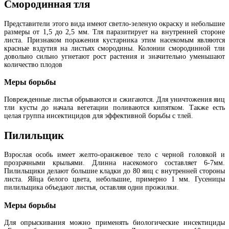
Смородинная тля
Представители этого вида имеют светло-зеленую окраску и небольшие
размеры от 1,5 до 2,5 мм. Тля паразитирует на внутренней стороне
листа. Признаком поражения кустарника этим насекомым являются
красные вздутия на листьях смородины. Колонии смородинной тли
довольно сильно угнетают рост растения и значительно уменьшают
количество плодов
Меры борьбы
Поврежденные листья обрываются и сжигаются. Для уничтожения яиц
тли кусты до начала вегетации поливаются кипятком. Также есть
целая группа инсектицидов для эффективной борьбы с тлей.
Пилильщик
Взрослая особь имеет желто-оранжевое тело с черной головкой и
прозрачными крыльями. Длинна насекомого составляет 6-7мм.
Пилильщики делают большие кладки до 80 яиц с внутренней стороны
листа. Яйца белого цвета, небольшие, примерно 1 мм. Гусеницы
пилильщика объедают листья, оставляя одни прожилки.
Меры борьбы
Для опрыскивания можно применять биологические инсектициды