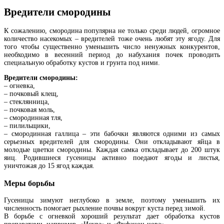
Вредители смородины
К сожалению, смородина популярна не только среди людей, огромное
количество насекомых – вредителей тоже очень любят эту ягоду. Для
того чтобы существенно уменьшить число ненужных конкурентов,
необходимо в весенний период до набухания почек проводить
специальную обработку кустов и грунта под ними.
Вредители смородины:
– огневка,
– почковый клещ,
– стеклянница,
– почковая моль,
– смородинная тля,
– пилильщики,
– смородинная галлица – эти бабочки являются одними из самых
серьезных вредителей для смородины. Они откладывают яйца в
молодые цветки смородины. Каждая самка откладывает до 200 штук
яиц. Родившиеся гусеницы активно поедают ягоды и листья,
уничтожая до 15 ягод каждая.
Меры борьбы
Гусеницы зимуют неглубоко в земле, поэтому уменьшить их
численность помогает рыхление почвы вокруг куста перед зимой.
В борьбе с огневкой хороший результат дает обработка кустов