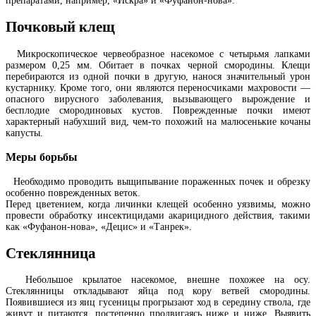
препаратами, например, «Искра» и «Фуфанон-нова».
Почковый клещ
Микроскопическое червеобразное насекомое с четырьмя лапками
размером 0,25 мм. Обитает в почках черной смородины. Клещи
перебираются из одной почки в другую, нанося значительный урон
кустарнику. Кроме того, они являются переносчиками махровости —
опасного вирусного заболевания, вызывающего вырождение и
бесплодие смородиновых кустов. Поврежденные почки имеют
характерный набухший вид, чем-то похожий на малюсенькие кочаны
капусты.
Меры борьбы
Необходимо проводить выщипывание пораженных почек и обрезку
особенно поврежденных веток.
Перед цветением, когда личинки клещей особенно уязвимы, можно
провести обработку инсектицидами акарицидного действия, такими
как «Фуфанон-нова», «Децис» и «Танрек».
Стеклянница
Небольшое крылатое насекомое, внешне похожее на осу.
Стеклянницы откладывают яйца под кору ветвей смородины.
Появившиеся из яиц гусеницы прогрызают ход в середину ствола, где
живут и питаются, постепенно продвигаясь ниже и ниже. Выявить