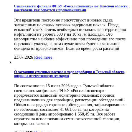
Специалисты филиала ФГБУ «Россельхозцентр» по Тульской области
рассказали, как бороться с проволочниками
Эти вредители постоянно присутствуют в новых садах,
заложенных на старых луговых задернелых почвах. Перед
вспашкой таких земель необходимо посыпать всю территорию
нафталином из расчета 300 г на 10 кв. м площади. Это
мероприятие наиболее эффективно при проведении его после
перекопки участка; в этом случае почва будет значительно
очищена от проволочников. Если во время роста растений
23.07.2026
Read more
О состоянии семенных посевов и ходе апробации в Тульской области,
опора на отечественную селекцию
По состоянию на 15 июля 2026 года в Тульской области
специалистами филиала ФГБУ «Россельхозцентр»
продолжается плановый мониторинг семенных посевов,
предназначенных для апробации, регистрации обследований.
Общая площадь до сортового обследования, зафиксированная
по геоточкам, составляет 41 661,65 га, из которых на
сегодняшний день апробировано 1 558,49 га. Вся работа
строится на использовании семян отечественной селекции,
которые составляют