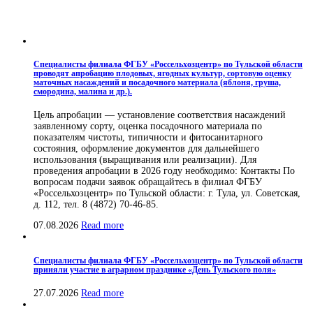
Специалисты филиала ФГБУ «Россельхозцентр» по Тульской области
проводят апробацию плодовых, ягодных культур, сортовую оценку
маточных насаждений и посадочного материала (яблоня, груша,
смородина, малина и др.).
Цель апробации — установление соответствия насаждений
заявленному сорту, оценка посадочного материала по
показателям чистоты, типичности и фитосанитарного
состояния, оформление документов для дальнейшего
использования (выращивания или реализации). Для
проведения апробации в 2026 году необходимо: Контакты По
вопросам подачи заявок обращайтесь в филиал ФГБУ
«Россельхозцентр» по Тульской области: г. Тула, ул. Советская,
д. 112, тел. 8 (4872) 70-46-85.
07.08.2026
Read more
Специалисты филиала ФГБУ «Россельхозцентр» по Тульской области
приняли участие в аграрном празднике «День Тульского поля»
27.07.2026
Read more