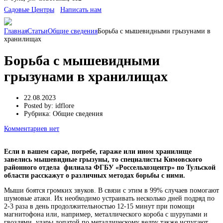
Cадовые Центры
Написать нам
Главная
Статьи
Общие сведения
Борьба с мышевидными грызунами в
хранилищах
Борьба с мышевидными
грызунами в хранилищах
22.08.2023
Posted by:
idflore
Рубрика:
Общие сведения
Комментариев нет
Если в вашем сарае, погребе, гараже или ином хранилище
завелись мышевидные грызуны, то специалисты Кимовского
районного отдела филиала ФГБУ «Россельхозцентр» по Тульской
области расскажут о различных методах борьбы с ними.
Мыши боятся громких звуков. В связи с этим в 99% случаев помогают
шумовые атаки. Их необходимо устраивать несколько дней подряд по
2-3 раза в день продолжительностью 12-15 минут при помощи
магнитофона или, например, металлического короба с шурупами и
гвоздями, удары лопатой по металлическому ведру также испугают