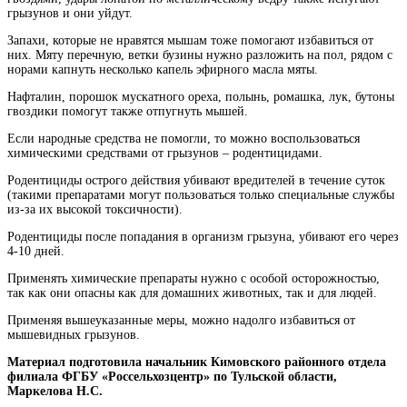
грызунов и они уйдут.
Запахи, которые не нравятся мышам тоже помогают избавиться от
них. Мяту перечную, ветки бузины нужно разложить на пол, рядом с
норами капнуть несколько капель эфирного масла мяты.
Нафталин, порошок мускатного ореха, полынь, ромашка, лук, бутоны
гвоздики помогут также отпугнуть мышей.
Если народные средства не помогли, то можно воспользоваться
химическими средствами от грызунов – родентицидами.
Родентициды острого действия убивают вредителей в течение суток
(такими препаратами могут пользоваться только специальные службы
из-за их высокой токсичности).
Родентициды после попадания в организм грызуна, убивают его через
4-10 дней.
Применять химические препараты нужно с особой осторожностью,
так как они опасны как для домашних животных, так и для людей.
Применяя вышеуказанные меры, можно надолго избавиться от
мышевидных грызунов.
Материал подготовила начальник Кимовского районного отдела
филиала ФГБУ «Россельхозцентр» по Тульской области,
Маркелова Н.С.