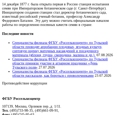
14 декабря 1877 г. была открыта первая в России станция испытания
семян при Императорском ботаническом саде (г. Санкт-Петербург).
Инициатором создания станции стал директор ботанического сада,
известный российский ученый-ботаник, профессор Александр
Федорович Баталин. Эту дату можно считать официальным началом
работы по определению посевных качеств семян в стране.
Последние новости
Специалисты филиала ФГБУ «Россельхозцентр» по Тульской
области проводят апробацию плодовых, ягодных культур,
сортовую оценку маточных насаждений и посадочного
материала (яблоня, груша, смородина, малина и др.).
07.08.2026
Специалисты филиала ФГБУ «Россельхозцентр» по Тульской
области приняли участие в аграрном празднике «День
Тульского поля»
27.07.2026
Специалисты филиала ФГБУ «Россельхозцентр» по Тульской
области рассказали, как бороться с проволочниками
23.07.2026
Противодействие коррупции
Положение о защите персональных данных работников
ФГБУ Россельхозцентр
107139, Москва, Орликов пер.,д. 1/11.
Тел.
(495)733-98-35, (495)661-09-91,
факс
(495)745-95-63