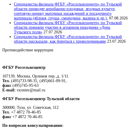
Специалисты филиала ФГБУ «Россельхозцентр» по Тульской
области проводят апробацию плодовых, ягодных культур,
сортовую оценку маточных насаждений и посадочного
материала (яблоня, груша, смородина, малина и др.).
07.08.2026
Специалисты филиала ФГБУ «Россельхозцентр» по Тульской
области приняли участие в аграрном празднике «День
Тульского поля»
27.07.2026
Специалисты филиала ФГБУ «Россельхозцентр» по Тульской
области рассказали, как бороться с проволочниками
23.07.2026
Противодействие коррупции
Положение о защите персональных данных работников
ФГБУ Россельхозцентр
107139, Москва, Орликов пер.,д. 1/11.
Тел.
(495)733-98-35, (495)661-09-91,
факс
(495)745-95-63
E-mail:
rscenter@mail.ru
ФГБУ Россельхозцентр Тульской области
300000, Тула, ул. Советская, 112
Тел.
+7 4872 70-46-85
факс
+7 4872 70-46-85
По вопросам консультирования: