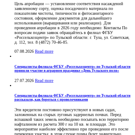
Цель апробации — установление соответствия насаждений
заявленному сорту, оценка посадочного материала по
показателям чистоты, типичности и фитосанитарного
состояния, оформление документов для дальнейшего
использования (выращивания или реализации). Для
проведения апробации в 2026 году необходимо: Контакты По
вопросам подачи заявок обращайтесь в филиал ФГБУ
«Россельхозцентр» по Тульской области: г. Тула, ул. Советская,
д. 112, тел. 8 (4872) 70-46-85.
07.08.2026
Read more
Специалисты филиала ФГБУ «Россельхозцентр» по Тульской области
приняли участие в аграрном празднике «День Тульского поля»
27.07.2026
Read more
Специалисты филиала ФГБУ «Россельхозцентр» по Тульской области
рассказали, как бороться с проволочниками
Эти вредители постоянно присутствуют в новых садах,
заложенных на старых луговых задернелых почвах. Перед
вспашкой таких земель необходимо посыпать всю территорию
нафталином из расчета 300 г на 10 кв. м площади. Это
мероприятие наиболее эффективно при проведении его после
перекопки участка; в этом случае почва будет значительно