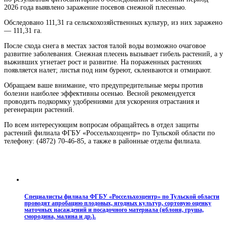
2026 года выявлено заражение посевов снежной плесенью.
Обследовано 111,31 га сельскохозяйственных культур, из них заражено
— 111,31 га.
После схода снега в местах застоя талой воды возможно очаговое
развитие заболевания. Снежная плесень вызывает гибель растений, а у
выживших угнетает рост и развитие. На пораженных растениях
появляется налет; листья под ним буреют, склеиваются и отмирают.
Обращаем ваше внимание, что предупредительные меры против
болезни наиболее эффективны осенью. Весной рекомендуется
проводить подкормку удобрениями для ускорения отрастания и
регенерации растений.
По всем интересующим вопросам обращайтесь в отдел защиты
растений филиала ФГБУ «Россельхозцентр» по Тульской области по
телефону: (4872) 70-46-85, а также в районные отделы филиала.
Специалисты филиала ФГБУ «Россельхозцентр» по Тульской области
проводят апробацию плодовых, ягодных культур, сортовую оценку
маточных насаждений и посадочного материала (яблоня, груша,
смородина, малина и др.).