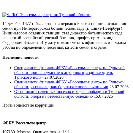
14 декабря 1877 г. была открыта первая в России станция испытания
семян при Императорском ботаническом саде (г. Санкт-Петербург).
Инициатором создания станции стал директор ботанического сада,
известный российский ученый-ботаник, профессор Александр
Федорович Баталин. Эту дату можно считать официальным началом
работы по определению посевных качеств семян в стране.
Последние новости
Специалисты филиала ФГБУ «Россельхозцентр» по Тульской
области приняли участие в аграрном празднике «День
Тульского поля»
27.07.2026
Специалисты филиала ФГБУ «Россельхозцентр» по Тульской
области рассказали, как бороться с проволочниками
23.07.2026
О состоянии семенных посевов и ходе апробации в Тульской
области, опора на отечественную селекцию
15.07.2026
Противодействие коррупции
Положение о защите персональных данных работников
ФГБУ Россельхозцентр
107139, Москва, Орликов пер.,д. 1/11.