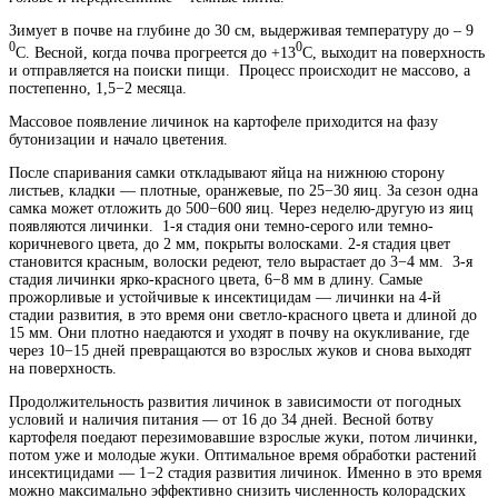
Зимует в почве на глубине до 30 см, выдерживая температуру до – 9
0
0
С. Весной, когда почва прогреется до +13
С, выходит на поверхность
и отправляется на поиски пищи. Процесс происходит не массово, а
постепенно, 1,5−2 месяца.
Массовое появление личинок на картофеле приходится на фазу
бутонизации и начало цветения.
После спаривания самки откладывают яйца на нижнюю сторону
листьев, кладки — плотные, оранжевые, по 25−30 яиц. За сезон одна
самка может отложить до 500−600 яиц. Через неделю-другую из яиц
появляются личинки. 1-я стадия они темно-серого или темно-
коричневого цвета, до 2 мм, покрыты волосками. 2-я стадия цвет
становится красным, волоски редеют, тело вырастает до 3−4 мм. 3-я
стадия личинки ярко-красного цвета, 6−8 мм в длину. Самые
прожорливые и устойчивые к инсектицидам — личинки на 4-й
стадии развития, в это время они светло-красного цвета и длиной до
15 мм. Они плотно наедаются и уходят в почву на окукливание, где
через 10−15 дней превращаются во взрослых жуков и снова выходят
на поверхность.
Продолжительность развития личинок в зависимости от погодных
условий и наличия питания — от 16 до 34 дней. Весной ботву
картофеля поедают перезимовавшие взрослые жуки, потом личинки,
потом уже и молодые жуки. Оптимальное время обработки растений
инсектицидами — 1−2 стадия развития личинок. Именно в это время
можно максимально эффективно снизить численность колорадских