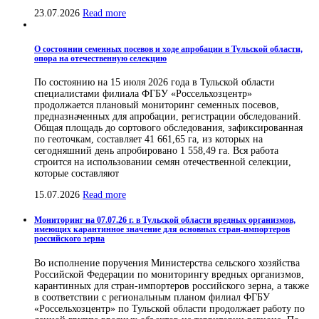
23.07.2026
Read more
О состоянии семенных посевов и ходе апробации в Тульской области,
опора на отечественную селекцию
По состоянию на 15 июля 2026 года в Тульской области
специалистами филиала ФГБУ «Россельхозцентр»
продолжается плановый мониторинг семенных посевов,
предназначенных для апробации, регистрации обследований.
Общая площадь до сортового обследования, зафиксированная
по геоточкам, составляет 41 661,65 га, из которых на
сегодняшний день апробировано 1 558,49 га. Вся работа
строится на использовании семян отечественной селекции,
которые составляют
15.07.2026
Read more
Мониторинг на 07.07.26 г. в Тульской области вредных организмов,
имеющих карантинное значение для основных стран-импортеров
российского зерна
Во исполнение поручения Министерства сельского хозяйства
Российской Федерации по мониторингу вредных организмов,
карантинных для стран-импортеров российского зерна, а также
в соответствии с региональным планом филиал ФГБУ
«Россельхозцентр» по Тульской области продолжает работу по