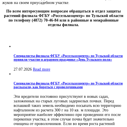
жуков на своем приусадебном участке.
По всем интересующим вопросам обращаться в отдел защиты
растений филиала ФГБУ «Россельхозцентр» по Тульской области
по телефону (4872) 70-46-84 или в районные и межрайонные
отделы филиала.
Специалисты филиала ФГБУ «Россельхозцентр» по Тульской области
приняли участие в аграрном празднике «День Тульского поля»
27.07.2026
Read more
Специалисты филиала ФГБУ «Россельхозцентр» по Тульской области
рассказали, как бороться с проволочниками
Эти вредители постоянно присутствуют в новых садах,
заложенных на старых луговых задернелых почвах. Перед
вспашкой таких земель необходимо посыпать всю территорию
нафталином из расчета 300 г на 10 кв. м площади. Это
мероприятие наиболее эффективно при проведении его после
перекопки участка; в этом случае почва будет значительно
очищена от проволочников. Если во время роста растений