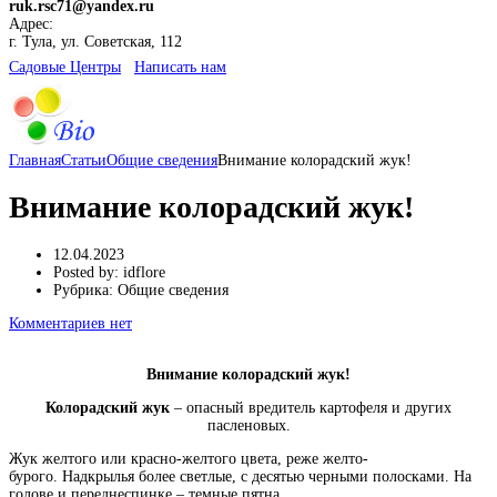
ruk.rsc71@yandex.ru
Адрес:
г. Тула, ул. Советская, 112
Cадовые Центры
Написать нам
Главная
Статьи
Общие сведения
Внимание колорадский жук!
Внимание колорадский жук!
12.04.2023
Posted by:
idflore
Рубрика:
Общие сведения
Комментариев нет
Внимание колорадский жук!
Колорадский жук
– опасный вредитель картофеля и других
пасленовых.
Жук желтого или красно-желтого цвета, реже желто-
бурого. Надкрылья более светлые, с десятью черными полосками. На
голове и переднеспинке – темные пятна.