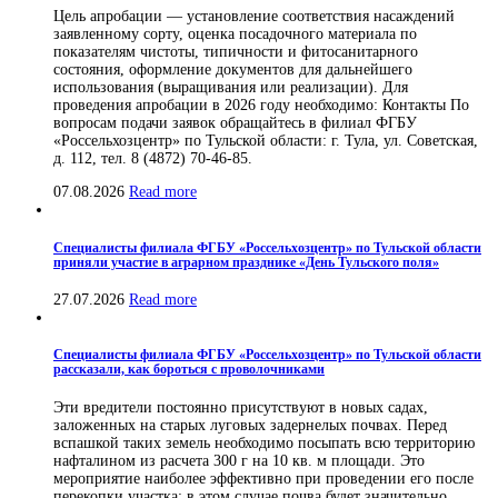
Цель апробации — установление соответствия насаждений
заявленному сорту, оценка посадочного материала по
показателям чистоты, типичности и фитосанитарного
состояния, оформление документов для дальнейшего
использования (выращивания или реализации). Для
проведения апробации в 2026 году необходимо: Контакты По
вопросам подачи заявок обращайтесь в филиал ФГБУ
«Россельхозцентр» по Тульской области: г. Тула, ул. Советская,
д. 112, тел. 8 (4872) 70-46-85.
07.08.2026
Read more
Специалисты филиала ФГБУ «Россельхозцентр» по Тульской области
приняли участие в аграрном празднике «День Тульского поля»
27.07.2026
Read more
Специалисты филиала ФГБУ «Россельхозцентр» по Тульской области
рассказали, как бороться с проволочниками
Эти вредители постоянно присутствуют в новых садах,
заложенных на старых луговых задернелых почвах. Перед
вспашкой таких земель необходимо посыпать всю территорию
нафталином из расчета 300 г на 10 кв. м площади. Это
мероприятие наиболее эффективно при проведении его после
перекопки участка; в этом случае почва будет значительно