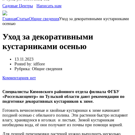
Cадовые Центры
Написать нам
Главная
Статьи
Общие сведения
Уход за декоративными кустарниками
осенью
Уход за декоративными
кустарниками осенью
13.11.2023
Posted by:
idflore
Рубрика:
Общие сведения
Комментариев нет
Специалисты Кимовского районного отдела филиала ФГБУ
«Россельхозцентр» по Тульской области дают рекомендации по
подготовке декоративных кустарников к зиме.
Готовить вечнозеленые и хвойные кустарники к зиме начинают
поздней осенью с обильного полива. Эти растения быстро испаряют
влагу, хранящуюся в иголках и листьях. Зимой кустарникам
необходима вода, её они получают из почвы при помощи корней.
Для лучшей перезимовки растений нужно выполнить несколько