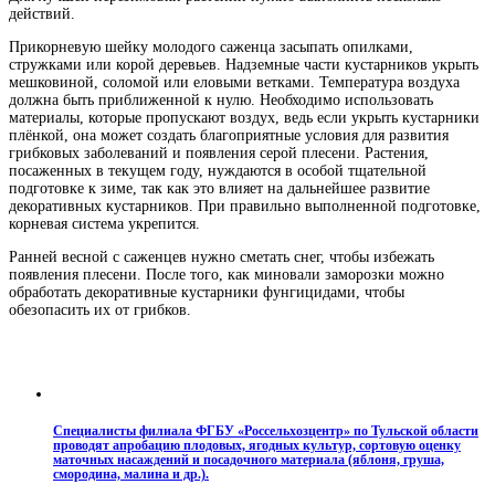
действий.
Прикорневую шейку молодого саженца засыпать опилками,
стружками или корой деревьев. Надземные части кустарников укрыть
мешковиной, соломой или еловыми ветками. Температура воздуха
должна быть приближенной к нулю. Необходимо использовать
материалы, которые пропускают воздух, ведь если укрыть кустарники
плёнкой, она может создать благоприятные условия для развития
грибковых заболеваний и появления серой плесени. Растения,
посаженных в текущем году, нуждаются в особой тщательной
подготовке к зиме, так как это влияет на дальнейшее развитие
декоративных кустарников. При правильно выполненной подготовке,
корневая система укрепится.
Ранней весной с саженцев нужно сметать снег, чтобы избежать
появления плесени. После того, как миновали заморозки можно
обработать декоративные кустарники фунгицидами, чтобы
обезопасить их от грибков.
Специалисты филиала ФГБУ «Россельхозцентр» по Тульской области
проводят апробацию плодовых, ягодных культур, сортовую оценку
маточных насаждений и посадочного материала (яблоня, груша,
смородина, малина и др.).