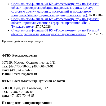
Специалисты филиала ФГБУ «Россельхозцентр» по Тульской
области проводят апробацию плодовых, ягодных культур,
сортовую оценку маточных насаждений и посадочного
материала (яблоня, груша, смородина, малина и др.).
07.08.2026
Специалисты филиала ФГБУ «Россельхозцентр» по Тульской
области приняли участие в аграрном празднике «День
Тульского поля»
27.07.2026
Специалисты филиала ФГБУ «Россельхозцентр» по Тульской
области рассказали, как бороться с проволочниками
23.07.2026
Противодействие коррупции
Положение о защите персональных данных работников
ФГБУ Россельхозцентр
107139, Москва, Орликов пер.,д. 1/11.
Тел.
(495)733-98-35, (495)661-09-91,
факс
(495)745-95-63
E-mail:
rscenter@mail.ru
ФГБУ Россельхозцентр Тульской области
300000, Тула, ул. Советская, 112
Тел.
+7 4872 70-46-85
факс
+7 4872 70-46-85
По вопросам консультирования: