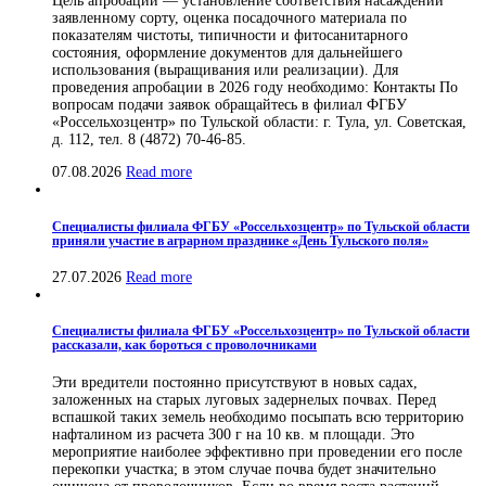
Цель апробации — установление соответствия насаждений
заявленному сорту, оценка посадочного материала по
показателям чистоты, типичности и фитосанитарного
состояния, оформление документов для дальнейшего
использования (выращивания или реализации). Для
проведения апробации в 2026 году необходимо: Контакты По
вопросам подачи заявок обращайтесь в филиал ФГБУ
«Россельхозцентр» по Тульской области: г. Тула, ул. Советская,
д. 112, тел. 8 (4872) 70-46-85.
07.08.2026
Read more
Специалисты филиала ФГБУ «Россельхозцентр» по Тульской области
приняли участие в аграрном празднике «День Тульского поля»
27.07.2026
Read more
Специалисты филиала ФГБУ «Россельхозцентр» по Тульской области
рассказали, как бороться с проволочниками
Эти вредители постоянно присутствуют в новых садах,
заложенных на старых луговых задернелых почвах. Перед
вспашкой таких земель необходимо посыпать всю территорию
нафталином из расчета 300 г на 10 кв. м площади. Это
мероприятие наиболее эффективно при проведении его после
перекопки участка; в этом случае почва будет значительно