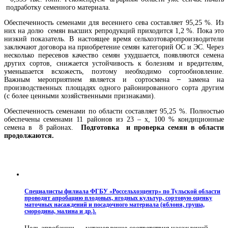
подработку семенного материала.
Обеспеченность семенами для весеннего сева составляет 95,25 %. Из
них на долю семян высших репродукций приходится 1,2 %. Пока это
низкий показатель. В настоящее время сельхозтоваропроизводители
заключают договора на приобретение семян категорий ОС и ЭС. Через
несколько пересевов качество семян ухудшается, появляются семена
других сортов, снижается устойчивость к болезням и вредителям,
уменьшается всхожесть, поэтому необходимо сортообновление.
Важным мероприятием является и сортосмена
–
замена на
производственных площадях одного районированного сорта другим
(с более ценными хозяйственными признаками).
Обеспеченность семенами по области составляет 95,25 %. Полностью
обеспечены семенами 11 районов из 23 – х, 100 % кондиционные
семена в 8 районах.
Подготовка и проверка семян в области
продолжаются.
Специалисты филиала ФГБУ «Россельхозцентр» по Тульской области
проводят апробацию плодовых, ягодных культур, сортовую оценку
маточных насаждений и посадочного материала (яблоня, груша,
смородина, малина и др.).