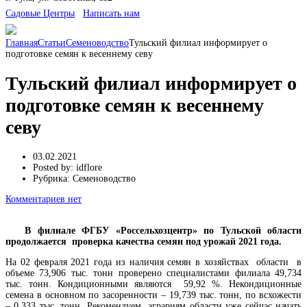
Cадовые Центры
Написать нам
Главная
Статьи
Семеноводство
Тульский филиал информирует о
подготовке семян к весеннему севу
Тульский филиал информирует о
подготовке семян к весеннему
севу
03.02.2021
Posted by:
idflore
Рубрика:
Семеноводство
Комментариев нет
В филиале ФГБУ «Россельхозцентр» по Тульской области
продолжается проверка качества семян под урожай 2021 года.
На 02 февраля 2021 года из наличия семян в хозяйствах области в
объеме 73,906 тыс. тонн проверено специалистами филиала 49,734
тыс. тонн. Кондиционными являются 59,92 %. Некондиционные
семена в основном по засоренности – 19,739 тыс. тонн, по всхожести
– 0,333 тыс. тонн. Рекомендуем аграриям области уже сейчас начать