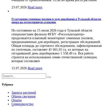
очищена от проволочников. Если во время роста растений
23.07.2026
Read more
О состоянии семенных посевов и ходе апробации в Тульской области,
опора на отечественную селекцию
По состоянию на 15 июля 2026 года в Тульской области
специалистами филиала ФГБУ «Россельхозцентр»
продолжается плановый мониторинг семенных посевов,
предназначенных для апробации, регистрации обследований.
Общая площадь до сортового обследования, зафиксированная
по геоточкам, составляет 41 661,65 га, из которых на
сегодняшний день апробировано 1 558,49 га. Вся работа
строится на использовании семян отечественной селекции,
которые составляют
15.07.2026
Read more
Рубрики
Защита растений
Общие сведения
Опыты
Семеноводство