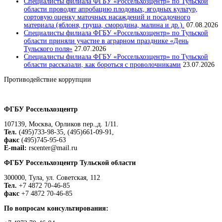
Специалисты филиала ФГБУ «Россельхозцентр» по Тульской
области проводят апробацию плодовых, ягодных культур,
сортовую оценку маточных насаждений и посадочного
материала (яблоня, груша, смородина, малина и др.).
07.08.2026
Специалисты филиала ФГБУ «Россельхозцентр» по Тульской
области приняли участие в аграрном празднике «День
Тульского поля»
27.07.2026
Специалисты филиала ФГБУ «Россельхозцентр» по Тульской
области рассказали, как бороться с проволочниками
23.07.2026
Противодействие коррупции
Положение о защите персональных данных работников
ФГБУ Россельхозцентр
107139, Москва, Орликов пер.,д. 1/11.
Тел.
(495)733-98-35, (495)661-09-91,
факс
(495)745-95-63
E-mail:
rscenter@mail.ru
ФГБУ Россельхозцентр Тульской области
300000, Тула, ул. Советская, 112
Тел.
+7 4872 70-46-85
факс
+7 4872 70-46-85
По вопросам консультирования: