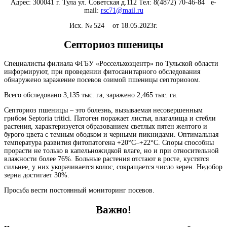
Адрес: 300041 г. Тула ул. Советская д.112 Тел: 8(4872) 70-46-84 e-
mail:
rsc71@mail.ru
Исх. № 524 от 18.05.2023г.
Септориоз пшеницы
Специалисты филиала ФГБУ «Россельхозцентр» по Тульской области
информируют, при проведении фитосанитарного обследования
обнаружено заражение посевов озимой пшеницы септориозом.
Всего обследовано 3,135 тыс. га, заражено 2,465 тыс. га.
Септориоз пшеницы – это болезнь, вызываемая несовершенным
грибом Septoria tritici. Патоген поражает листья, влагалища и стебли
растения, характеризуется образованием светлых пятен желтого и
бурого цвета с темным ободком и черными пикнидами. Оптимальная
температура развития фитопатогена +20°C–+22°C. Споры способны
прорасти не только в капельножидкой влаге, но и при относительной
влажности более 76%. Больные растения отстают в росте, кустятся
сильнее, у них укорачивается колос, сокращается число зерен. Недобор
зерна достигает 30%.
Просьба вести постоянный мониторинг посевов.
Важно!