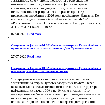
заявленному сорту, оценка посадочного материала по
показателям чистоты, типичности и фитосанитарного
состояния, оформление документов для дальнейшего
использования (выращивания или реализации). Для
проведения апробации в 2026 году необходимо: Контакты По
вопросам подачи заявок обращайтесь в филиал ФГБУ
«Россельхозцентр» по Тульской области: г. Тула, ул. Советская,
д. 112, тел. 8 (4872) 70-46-85.
07.08.2026
Read more
Специалисты филиала ФГБУ «Россельхозцентр» по Тульской области
приняли участие в аграрном празднике «День Тульского поля»
27.07.2026
Read more
Специалисты филиала ФГБУ «Россельхозцентр» по Тульской области
рассказали, как бороться с проволочниками
Эти вредители постоянно присутствуют в новых садах,
заложенных на старых луговых задернелых почвах. Перед
вспашкой таких земель необходимо посыпать всю территорию
нафталином из расчета 300 г на 10 кв. м площади. Это
мероприятие наиболее эффективно при проведении его после
перекопки участка; в этом случае почва будет значительно
очищена от проволочников. Если во время роста растений