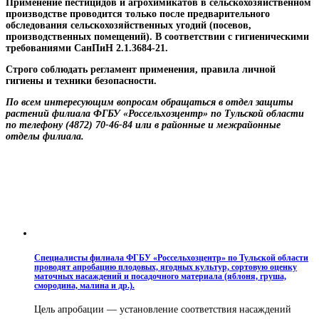
Применение пестицидов и агрохимикатов в сельскохозяйственном
производстве проводится только после предварительного
обследования сельскохозяйственных угодий (посевов,
производственных помещений).
В соответствии с гигиеническими
требованиями СанПиН 2.1.3684-21.
Строго соблюдать регламент применения, правила личной
гигиены и техники безопасности.
По всем интересующим вопросам обращаться в отдел защиты
растений филиала ФГБУ «Россельхозцентр» по Тульской области
по телефону (4872) 70-46-84 или в районные и межрайонные
отделы филиала.
Специалисты филиала ФГБУ «Россельхозцентр» по Тульской области
проводят апробацию плодовых, ягодных культур, сортовую оценку
маточных насаждений и посадочного материала (яблоня, груша,
смородина, малина и др.).
Цель апробации — установление соответствия насаждений