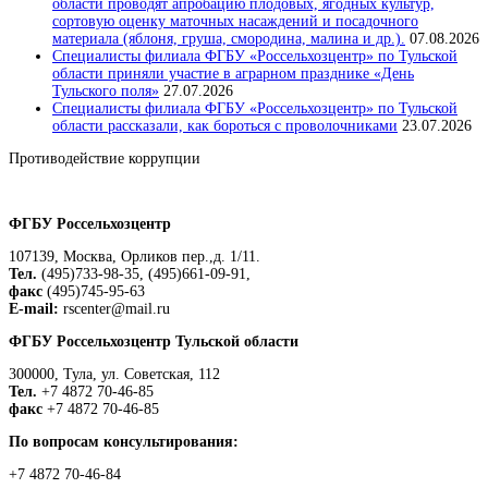
области проводят апробацию плодовых, ягодных культур,
сортовую оценку маточных насаждений и посадочного
материала (яблоня, груша, смородина, малина и др.).
07.08.2026
Специалисты филиала ФГБУ «Россельхозцентр» по Тульской
области приняли участие в аграрном празднике «День
Тульского поля»
27.07.2026
Специалисты филиала ФГБУ «Россельхозцентр» по Тульской
области рассказали, как бороться с проволочниками
23.07.2026
Противодействие коррупции
Положение о защите персональных данных работников
ФГБУ Россельхозцентр
107139, Москва, Орликов пер.,д. 1/11.
Тел.
(495)733-98-35, (495)661-09-91,
факс
(495)745-95-63
E-mail:
rscenter@mail.ru
ФГБУ Россельхозцентр Тульской области
300000, Тула, ул. Советская, 112
Тел.
+7 4872 70-46-85
факс
+7 4872 70-46-85
По вопросам консультирования:
+7 4872 70-46-84