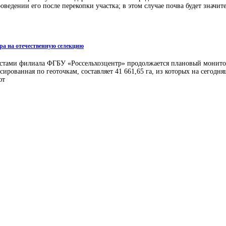
ведении его после перекопки участка; в этом случае почва будет значит
ора на отечественную селекцию
листами филиала ФГБУ «Россельхозцентр» продолжается плановый монито
рованная по геоточкам, составляет 41 661,65 га, из которых на сегодня
ют