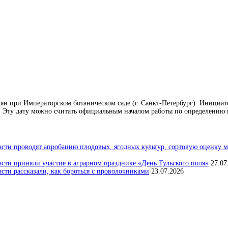
емян при Императорском ботаническом саде (г. Санкт-Петербург). Инициат
 Эту дату можно считать официальным началом работы по определению п
сти проводят апробацию плодовых, ягодных культур, сортовую оценку м
сти приняли участие в аграрном празднике «День Тульского поля»
27.07
ти рассказали, как бороться с проволочниками
23.07.2026