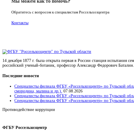
Мы можем как то помочь?
Обратитесь с вопросом к специалистам Россельхозцентра
Контакты
14 декабря 1877 г. была открыта первая в России станция испытания с
российский ученый-ботаник, профессор Александр Федорович Баталин.
Последние новости
Специалисты филиала ФГБУ «Россельхозцентр» по Тульской обла
смородина, малина и др.).
07.08.2026
Специалисты филиала ФГБУ «Россельхозцентр» по Тульской обла
Специалисты филиала ФГБУ «Россельхозцентр» по Тульской облас
Противодействие коррупции
Положение о защите персональных данных работников
ФГБУ Россельхозцентр