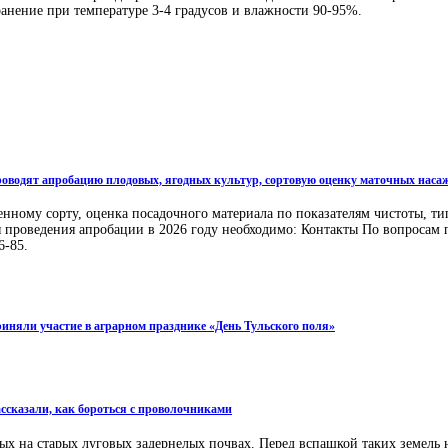
ранение при температуре 3-4 градусов и влажности 90-95%.
водят апробацию плодовых, ягодных культур, сортовую оценку маточных насажде
нному сорту, оценка посадочного материала по показателям чистоты, т
 проведения апробации в 2026 году необходимо: Контакты По вопросам 
6-85.
иняли участие в аграрном празднике «День Тульского поля»
ссказали, как бороться с проволочниками
ых на старых луговых задернелых почвах. Перед вспашкой таких земель 