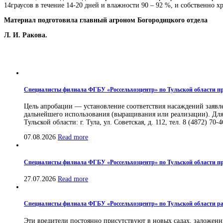
14граусов в течение 14-20 дней и влажности 90 – 92 %, и собственно х
Материал подготовила главный агроном Богородицкого отдела
Л. И. Ракова.
Специалисты филиала ФГБУ «Россельхозцентр» по Тульской области про
Цель апробации — установление соответствия насаждений заявле
дальнейшего использования (выращивания или реализации). Для
Тульской области: г. Тула, ул. Советская, д. 112, тел. 8 (4872) 70-4
07.08.2026
Read more
Специалисты филиала ФГБУ «Россельхозцентр» по Тульской области пр
27.07.2026
Read more
Специалисты филиала ФГБУ «Россельхозцентр» по Тульской области ра
Эти вредители постоянно присутствуют в новых садах, заложенн