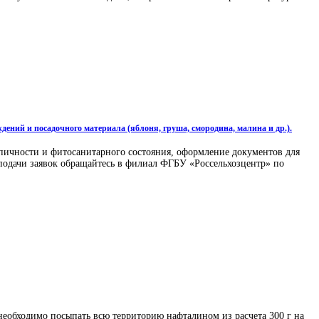
ний и посадочного материала (яблоня, груша, смородина, малина и др.).
ипичности и фитосанитарного состояния, оформление документов для
подачи заявок обращайтесь в филиал ФГБУ «Россельхозцентр» по
необходимо посыпать всю территорию нафталином из расчета 300 г на