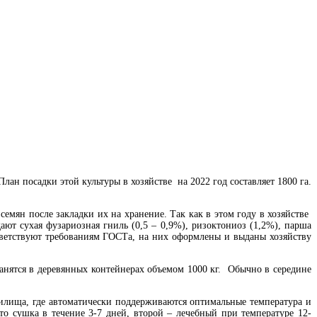
н посадки этой культуры в хозяйстве на 2022 год составляет 1800 га.
емян после закладки их на хранение. Так как в этом году в хозяйстве
т сухая фузариозная гниль (0,5 – 0,9%), ризоктониоз (1,2%), парша
ответствуют требованиям ГОСТа, на них оформлены и выданы хозяйству
ранятся в деревянных контейнерах объемом 1000 кг. Обычно в середине
илища, где автоматически поддерживаются оптимальные температура и
это сушка в течение 3-7 дней, второй – лечебный при температуре 12-