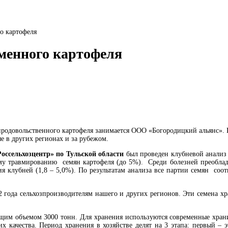
о картофеля
еменного картофеля
родовольственного картофеля занимается ООО «Богородицкий альянс». Пла
е в других регионах и за рубежом.
ссельхозцентр» по Тульской области
был проведен клубневой анализ с
му травмированию семян картофеля (до 5%). Среди болезней преобладаю
ия клубней (1,8 – 5,0%). По результатам анализа все партии семян со
2 года сельхозпроизводителям нашего и других регионов. Эти семена х
общим объемом 3000 тонн. Для хранения используются современные хран
х качества. Период хранения в хозяйстве делят на 3 этапа: первый – 