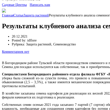
Cадовые Центры
Написать нам
Главная
Статьи
Защита растений
Результаты клубневого анализа семенног
Результаты клубневого анализа с
20.12.2021
Posted by:
idflore
Рубрика:
Защита растений, Семеноводство
Комментариев нет
В Богородицком районе Тульской области производством семенного и п
Семена для посадки используются как собственные, так и приобретенны
Специалистами Богородицкого районного отдела филиала ФГБУ «Ро
уборка была сложной из-за сухости почвы, это привело к повышенно
обыкновенная (2,5 – 3,5%), а также имеются механические поврежден
протоколы испытаний.
В хозяйстве засыпаны семена картофеля для реализации их весной 202
февраля начинается их подготовка к реализации.
Собственных семян осенью 2021 года засыпано 7 партий (7 сортов) 
влажность, необходимые для сохранения семян картофеля без потери и