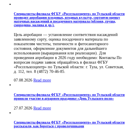
Специалисты филиала ФГБУ «Россельхозцентр» по Тульской области
проводят апробацию плодовых, ягодных культур, сортовую оценку
маточных насаждений и посадочного материала (яблоня, груша,
смородина, малина и др.).
Цель апробации — установление соответствия насаждений
заявленному сорту, оценка посадочного материала по
показателям чистоты, типичности и фитосанитарного
состояния, оформление документов для дальнейшего
использования (выращивания или реализации). Для
проведения апробации в 2026 году необходимо: Контакты По
вопросам подачи заявок обращайтесь в филиал ФГБУ
«Россельхозцентр» по Тульской области: г. Тула, ул. Советская,
д. 112, тел. 8 (4872) 70-46-85.
07.08.2026
Read more
Специалисты филиала ФГБУ «Россельхозцентр» по Тульской области
приняли участие в аграрном празднике «День Тульского поля»
27.07.2026
Read more
Специалисты филиала ФГБУ «Россельхозцентр» по Тульской области
рассказали, как бороться с проволочниками