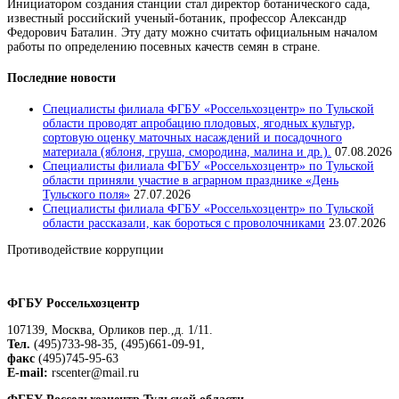
Инициатором создания станции стал директор ботанического сада,
известный российский ученый-ботаник, профессор Александр
Федорович Баталин. Эту дату можно считать официальным началом
работы по определению посевных качеств семян в стране.
Последние новости
Специалисты филиала ФГБУ «Россельхозцентр» по Тульской
области проводят апробацию плодовых, ягодных культур,
сортовую оценку маточных насаждений и посадочного
материала (яблоня, груша, смородина, малина и др.).
07.08.2026
Специалисты филиала ФГБУ «Россельхозцентр» по Тульской
области приняли участие в аграрном празднике «День
Тульского поля»
27.07.2026
Специалисты филиала ФГБУ «Россельхозцентр» по Тульской
области рассказали, как бороться с проволочниками
23.07.2026
Противодействие коррупции
Положение о защите персональных данных работников
ФГБУ Россельхозцентр
107139, Москва, Орликов пер.,д. 1/11.
Тел.
(495)733-98-35, (495)661-09-91,
факс
(495)745-95-63
E-mail:
rscenter@mail.ru