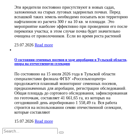
Эти вредители постоянно присутствуют в новых садах,
заложенных на старых луговых задернелых почвах. Перед
вспашкой таких земель необходимо посыпать всю территорию
нафталином из расчета 300 г на 10 кв. м площади. Это
мероприятие наиболее эффективно при проведении его после
перекопки участка; в этом случае почва будет значительно
очищена от проволочников. Если во время роста растений
23.07.2026
Read more
О состоянии семенных посевов и ходе апробации в Тульской области,
опора на отечественную селекцию
По состоянию на 15 июля 2026 года в Тульской области
специалистами филиала ФГБУ «Россельхозцентр»
продолжается плановый мониторинг семенных посевов,
предназначенных для апробации, регистрации обследований.
Общая площадь до сортового обследования, зафиксированная
по геоточкам, составляет 41 661,65 га, из которых на
сегодняшний день апробировано 1 558,49 га. Вся работа
строится на использовании семян отечественной селекции,
которые составляют
15.07.2026
Read more