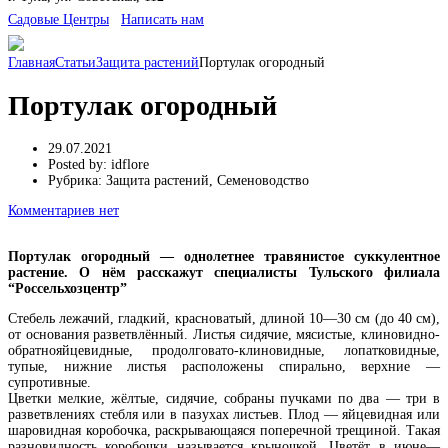
Cадовые Центры
Написать нам
Главная
Статьи
Защита растений
Портулак огородный
Портулак огородный
29.07.2021
Posted by:
idflore
Рубрика:
Защита растений, Семеноводство
Комментариев нет
Портулак огородный — однолетнее травянистое суккулентное
растение. О нём расскажут специалисты Тульского филиала
“Россельхозцентр”
Стебель лежачий, гладкий, красноватый, длиной 10—30 см (до 40 см),
от основания разветвлённый. Листья сидячие, мясистые, клиновидно-
обратнояйцевидные, продолговато-клиновидные, лопатковидные,
тупые, нижние листья расположены спирально, верхние —
супротивные.
Цветки мелкие, жёлтые, сидячие, собраны пучками по два — три в
разветвлениях стебля или в пазухах листьев. Плод — яйцевидная или
шаровидная коробочка, раскрывающаяся поперечной трещиной. Такая
разновидность коробочки называется крыночкой. Цветёт в июне—