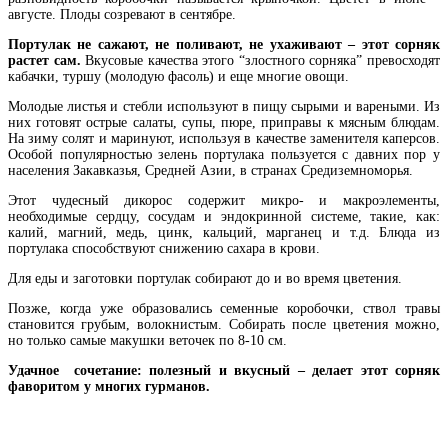
августе. Плоды созревают в сентябре.
Портулак не сажают, не поливают, не ухаживают – этот сорняк
растет сам.
Вкусовые качества этого “злостного сорняка” превосходят
кабачки, туршу (молодую фасоль) и еще многие овощи.
Молодые листья и стебли используют в пищу сырыми и вареными. Из
них готовят острые салаты, супы, пюре, приправы к мясным блюдам.
На зиму солят и маринуют, используя в качестве заменителя каперсов.
Особой популярностью зелень портулака пользуется с давних пор у
населения Закавказья, Средней Азии, в странах Средиземноморья.
Этот чудесный дикорос содержит микро- и макроэлементы,
необходимые сердцу, сосудам и эндокринной системе, такие, как:
калий, магний, медь, цинк, кальций, марганец и т.д. Блюда из
портулака способствуют снижению сахара в крови.
Для еды и заготовки портулак собирают до и во время цветения.
Позже, когда уже образовались семенные коробочки, ствол травы
становится грубым, волокнистым. Собирать после цветения можно,
но только самые макушки веточек по 8-10 см.
Удачное сочетание: полезный и вкусный – делает этот сорняк
фаворитом у многих гурманов.