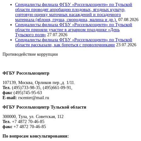
Специалисты филиала ФГБУ «Россельхозцентр» по Тульской
области проводят апробацию плодовых, ягодных культур,
сортовую оценку маточных насаждений и посадочного
материала (яблоня, груша, смородина, малина и др.).
07.08.2026
Специалисты филиала ФГБУ «Россельхозцентр» по Тульской
области приняли участие в аграрном празднике «День
Тульского поля»
27.07.2026
Специалисты филиала ФГБУ «Россельхозцентр» по Тульской
области рассказали, как бороться с проволочниками
23.07.2026
Противодействие коррупции
Положение о защите персональных данных работников
ФГБУ Россельхозцентр
107139, Москва, Орликов пер.,д. 1/11.
Тел.
(495)733-98-35, (495)661-09-91,
факс
(495)745-95-63
E-mail:
rscenter@mail.ru
ФГБУ Россельхозцентр Тульской области
300000, Тула, ул. Советская, 112
Тел.
+7 4872 70-46-85
факс
+7 4872 70-46-85
По вопросам консультирования: