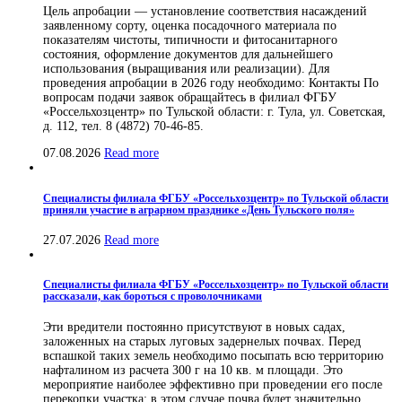
Цель апробации — установление соответствия насаждений
заявленному сорту, оценка посадочного материала по
показателям чистоты, типичности и фитосанитарного
состояния, оформление документов для дальнейшего
использования (выращивания или реализации). Для
проведения апробации в 2026 году необходимо: Контакты По
вопросам подачи заявок обращайтесь в филиал ФГБУ
«Россельхозцентр» по Тульской области: г. Тула, ул. Советская,
д. 112, тел. 8 (4872) 70-46-85.
07.08.2026
Read more
Специалисты филиала ФГБУ «Россельхозцентр» по Тульской области
приняли участие в аграрном празднике «День Тульского поля»
27.07.2026
Read more
Специалисты филиала ФГБУ «Россельхозцентр» по Тульской области
рассказали, как бороться с проволочниками
Эти вредители постоянно присутствуют в новых садах,
заложенных на старых луговых задернелых почвах. Перед
вспашкой таких земель необходимо посыпать всю территорию
нафталином из расчета 300 г на 10 кв. м площади. Это
мероприятие наиболее эффективно при проведении его после
перекопки участка; в этом случае почва будет значительно