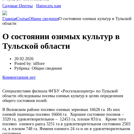
Cадовые Центры
Написать нам
Главная
Статьи
Общие сведения
О состоянии озимых культур в Тульской
области
О состоянии озимых культур в
Тульской области
20.02.2026
Posted by:
idflore
Рубрика:
Общие сведения
Комментариев нет
Специалистами филиала ФГБУ «Россельхозцентр» по Тульской
области обследованы посевы озимых культур в целях определения
общего состояния полей.
В Воловском районе посеяно озимых зерновых 16628 га. Из них
озимой пшеницы посеяно 16604 га. Хорошее состояние посевов –
3320 га, удовлетворительное – 12453 га, плохое 831га. Кроме того
посеяно озимого рапса 3251 га в удовлетворительном состоянии 2503
га, в плохом 748 га. Ячменя озимого 24 га и он в удовлетворительном
состоянии.