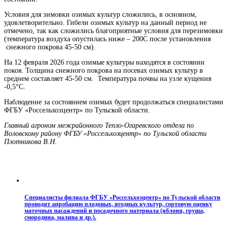
Условия для зимовки озимых культур сложились, в основном,
удовлетворительно. Гибели озимых культур на данный период не
отмечено, так как сложились благоприятные условия для перезимовки
(температура воздуха опустилась ниже – 200С после установления
снежного покрова 45-50 см).
На 12 февраля 2026 года озимые культуры находятся в состоянии
покоя. Толщина снежного покрова на посевах озимых культур в
среднем составляет 45-50 см. Температура почвы на узле кущения
-0,5°С.
Наблюдение за состоянием озимых будет продолжаться специалистами
ФГБУ «Россельхозцентр» по Тульской области.
Главный агроном межрайонного Тепло-Огаревского отдела по
Воловскому району ФГБУ «Россельхозцентр» по Тульской области
Плотникова В.Н.
Специалисты филиала ФГБУ «Россельхозцентр» по Тульской области
проводят апробацию плодовых, ягодных культур, сортовую оценку
маточных насаждений и посадочного материала (яблоня, груша,
смородина, малина и др.).