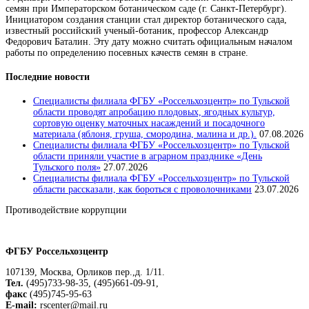
семян при Императорском ботаническом саде (г. Санкт-Петербург).
Инициатором создания станции стал директор ботанического сада,
известный российский ученый-ботаник, профессор Александр
Федорович Баталин. Эту дату можно считать официальным началом
работы по определению посевных качеств семян в стране.
Последние новости
Специалисты филиала ФГБУ «Россельхозцентр» по Тульской
области проводят апробацию плодовых, ягодных культур,
сортовую оценку маточных насаждений и посадочного
материала (яблоня, груша, смородина, малина и др.).
07.08.2026
Специалисты филиала ФГБУ «Россельхозцентр» по Тульской
области приняли участие в аграрном празднике «День
Тульского поля»
27.07.2026
Специалисты филиала ФГБУ «Россельхозцентр» по Тульской
области рассказали, как бороться с проволочниками
23.07.2026
Противодействие коррупции
Положение о защите персональных данных работников
ФГБУ Россельхозцентр
107139, Москва, Орликов пер.,д. 1/11.
Тел.
(495)733-98-35, (495)661-09-91,
факс
(495)745-95-63
E-mail:
rscenter@mail.ru