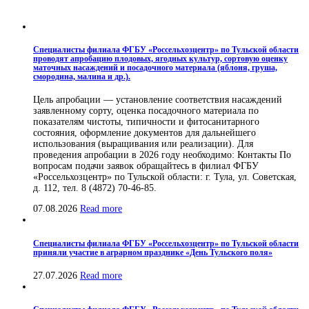
Специалисты филиала ФГБУ «Россельхозцентр» по Тульской области
проводят апробацию плодовых, ягодных культур, сортовую оценку
маточных насаждений и посадочного материала (яблоня, груша,
смородина, малина и др.).
Цель апробации — установление соответствия насаждений
заявленному сорту, оценка посадочного материала по
показателям чистоты, типичности и фитосанитарного
состояния, оформление документов для дальнейшего
использования (выращивания или реализации). Для
проведения апробации в 2026 году необходимо: Контакты По
вопросам подачи заявок обращайтесь в филиал ФГБУ
«Россельхозцентр» по Тульской области: г. Тула, ул. Советская,
д. 112, тел. 8 (4872) 70-46-85.
07.08.2026
Read more
Специалисты филиала ФГБУ «Россельхозцентр» по Тульской области
приняли участие в аграрном празднике «День Тульского поля»
27.07.2026
Read more