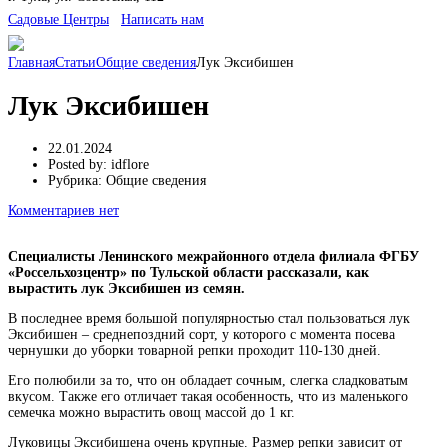
Cадовые Центры
Написать нам
Главная
Статьи
Общие сведения
Лук Эксибишен
Лук Эксибишен
22.01.2024
Posted by:
idflore
Рубрика:
Общие сведения
Комментариев нет
Специалисты Ленинского межрайонного отдела филиала ФГБУ
«Россельхозцентр» по Тульской области рассказали, как
вырастить лук Эксибишен из семян.
В последнее время большой популярностью стал пользоваться лук
Эксибишен – среднепоздний сорт, у которого с момента посева
чернушки до уборки товарной репки проходит 110-130 дней.
Его полюбили за то, что он обладает сочным, слегка сладковатым
вкусом. Также его отличает такая особенность, что из маленького
семечка можно вырастить овощ массой до 1 кг.
Луковицы Эксибишена очень крупные. Размер репки зависит от