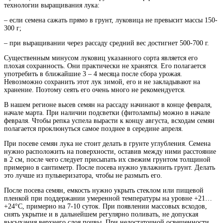
технологии выращивания лука:
– если семена сажать прямо в грунт, луковица не превысит массы 150-
300 г;
– при выращивании через рассаду средний вес достигнет 500-700 г.
Существенным минусом луковиц указанного сорта является его
плохая сохранность. Они практически не хранятся. Его полагается
употребить в ближайшие 3 – 4 месяца после сбора урожая.
Невозможно сохранить этот лук зимой, его и не закладывают на
хранение. Поэтому сеять его очень много не рекомендуется.
В нашем регионе высев семян на рассаду начинают в конце февраля,
начале марта. При наличии подсветки (фитолампы) можно в начале
февраля. Чтобы репка успела вырасти к концу августа, всходам семян
полагается проклюнуться самое позднее в середине апреля.
При посеве семян лука не стоит делать в грунте углубления. Семена
нужно расположить на поверхности, оставив между ними расстояние
в 2 см, после чего следует присыпать их свежим грунтом толщиной
примерно в сантиметр. После посева нужно увлажнить грунт. Делать
это лучше из пульверизатора, чтобы не размыть его.
После посева семян, емкость нужно укрыть стеклом или пищевой
пленкой при поддержании умеренной температуры на уровне +21…
+24°С, примерно на 7-10 суток. При появлении массовых всходов,
снять укрытие и в дальнейшем регулярно поливать, не допуская
высыхания верхнего слоя почвы. При недостаточной освещенности