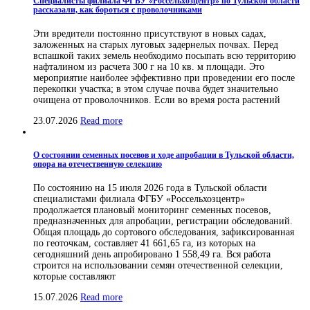
Специалисты филиала ФГБУ «Россельхозцентр» по Тульской области
рассказали, как бороться с проволочниками
Эти вредители постоянно присутствуют в новых садах,
заложенных на старых луговых задернелых почвах. Перед
вспашкой таких земель необходимо посыпать всю территорию
нафталином из расчета 300 г на 10 кв. м площади. Это
мероприятие наиболее эффективно при проведении его после
перекопки участка; в этом случае почва будет значительно
очищена от проволочников. Если во время роста растений
23.07.2026
Read more
О состоянии семенных посевов и ходе апробации в Тульской области,
опора на отечественную селекцию
По состоянию на 15 июля 2026 года в Тульской области
специалистами филиала ФГБУ «Россельхозцентр»
продолжается плановый мониторинг семенных посевов,
предназначенных для апробации, регистрации обследований.
Общая площадь до сортового обследования, зафиксированная
по геоточкам, составляет 41 661,65 га, из которых на
сегодняшний день апробировано 1 558,49 га. Вся работа
строится на использовании семян отечественной селекции,
которые составляют
15.07.2026
Read more