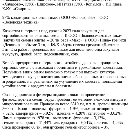
«Хабарово», КФХ «Широкое», ИП глава КФХ «Копылов», ИП глава
КФХ «Свирин».
97% кондиционных семян имеет ООО «Колос», 83% – ООО
«Воловская техника».
Хозяйства и фермеры под урожай 2023 года закупают для
сортообновления элитные семена. В ООО «Воловосельхозтехника»
закупили семена элиты – 20 тн овса «Макс», в ООО «Нива» гречихи
«Девятка» в объеме 3 тн, в КФХ «Заря» семена гречихи «Девятка»
3тн. Эта работа продолжается. Также для весеннего сева закупают
кукурузу, яровой рапс, подсолнечник, сою.
Все с/х предприятия и фермерские хозяйства должны выращивать
сортовые семена с высокими посевными и урожайными качествами.
Получение таких семян возможно только при высокой культуре
земледелия и осуществления комплекса обоснованных и проверенных
агроприемов, направленных на улучшение их качества, повышения
устойчивости к вредителям и болезням.
С/х предприятия и фермеры подают заявки на проведение
фитоэкспертизы семян, отдел проводит ее методом влажной камеры и
микроскопирования. Проверено всего 6510 тн, в т. ч. яровой пшеницы
3600 тн. Были выявлены: фузариоз – 1,9%, гельминтоспориоз –
7,52%, альтернариоз – 5,92%, плесень – 4,28%, септориоз – 3,02%.
Ячменя проверено 1978 тн, выявлены: фузариоз – 3,13%,
гельминтоспориоз – 11,44%, альтернариоз – 6,91%, плесень – 4,26%.
Овса проверено 80 тн, обнаружено гельминтоспориоза – 3%,