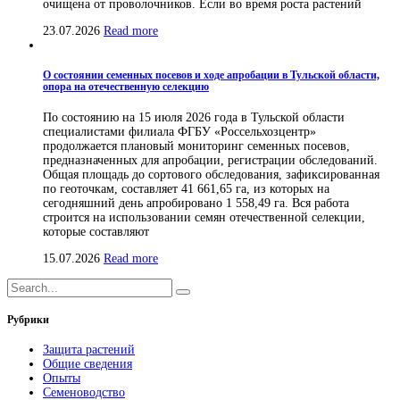
очищена от проволочников. Если во время роста растений
23.07.2026
Read more
О состоянии семенных посевов и ходе апробации в Тульской области,
опора на отечественную селекцию
По состоянию на 15 июля 2026 года в Тульской области
специалистами филиала ФГБУ «Россельхозцентр»
продолжается плановый мониторинг семенных посевов,
предназначенных для апробации, регистрации обследований.
Общая площадь до сортового обследования, зафиксированная
по геоточкам, составляет 41 661,65 га, из которых на
сегодняшний день апробировано 1 558,49 га. Вся работа
строится на использовании семян отечественной селекции,
которые составляют
15.07.2026
Read more
Рубрики
Защита растений
Общие сведения
Опыты
Семеноводство