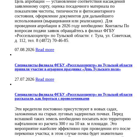
Цель апробации — установление соответствия насаждений
заявленному сорту, оценка посадочного материала по
показателям чистоты, типичности и фитосанитарного
состояния, оформление документов для дальнейшего
использования (выращивания или реализации). Для
проведения апробации в 2026 году необходимо: Контакты По
вопросам подачи заявок обращайтесь в филиал ФГБУ
«Россельхозцентр» по Тульской области: г. Тула, ул. Советская,
д. 112, тел. 8 (4872) 70-46-85.
07.08.2026
Read more
Специалисты филиала ФГБУ «Россельхозцентр» по Тульской области
приняли участие в аграрном празднике «День Тульского поля»
27.07.2026
Read more
Специалисты филиала ФГБУ «Россельхозцентр» по Тульской области
рассказали, как бороться с проволочниками
Эти вредители постоянно присутствуют в новых садах,
заложенных на старых луговых задернелых почвах. Перед
вспашкой таких земель необходимо посыпать всю территорию
нафталином из расчета 300 г на 10 кв. м площади. Это
мероприятие наиболее эффективно при проведении его после
перекопки участка; в этом случае почва будет значительно