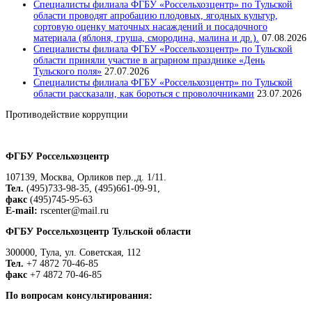
Специалисты филиала ФГБУ «Россельхозцентр» по Тульской
области проводят апробацию плодовых, ягодных культур,
сортовую оценку маточных насаждений и посадочного
материала (яблоня, груша, смородина, малина и др.).
07.08.2026
Специалисты филиала ФГБУ «Россельхозцентр» по Тульской
области приняли участие в аграрном празднике «День
Тульского поля»
27.07.2026
Специалисты филиала ФГБУ «Россельхозцентр» по Тульской
области рассказали, как бороться с проволочниками
23.07.2026
Противодействие коррупции
Положение о защите персональных данных работников
ФГБУ Россельхозцентр
107139, Москва, Орликов пер.,д. 1/11.
Тел.
(495)733-98-35, (495)661-09-91,
факс
(495)745-95-63
E-mail:
rscenter@mail.ru
ФГБУ Россельхозцентр Тульской области
300000, Тула, ул. Советская, 112
Тел.
+7 4872 70-46-85
факс
+7 4872 70-46-85
По вопросам консультирования: