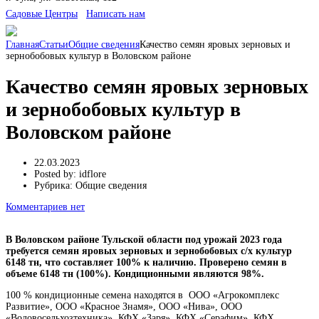
Cадовые Центры
Написать нам
Главная
Статьи
Общие сведения
Качество семян яровых зерновых и
зернобобовых культур в Воловском районе
Качество семян яровых зерновых
и зернобобовых культур в
Воловском районе
22.03.2023
Posted by:
idflore
Рубрика:
Общие сведения
Комментариев нет
В Воловском районе Тульской области под урожай 2023 года
требуется семян яровых зерновых и зернобобовых с/х культур
6148 тн, что составляет 100% к наличию. Проверено семян в
объеме 6148 тн (100%). Кондиционными являются 98%.
100 % кондиционные семена находятся в ООО «Агрокомплекс
Развитие», ООО «Красное Знамя», ООО «Нива», ООО
«Воловосельхозтехника», КФХ «Заря», КФХ «Серафим», КФХ