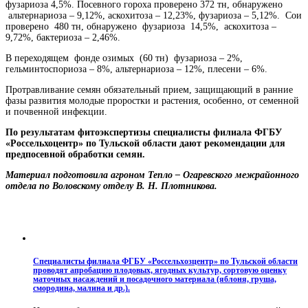
фузариоза 4,5%. Посевного гороха проверено 372 тн, обнаружено
альтернариоза – 9,12%, аскохитоза – 12,23%, фузариоза – 5,12%. Сои
проверено 480 тн, обнаружено фузариоза 14,5%, аскохитоза –
9,72%, бактериоза – 2,46%.
В переходящем фонде озимых (60 тн) фузариоза – 2%,
гельминтоспориоза – 8%, альтернариоза – 12%, плесени – 6%.
Протравливание семян обязательный прием, защищающий в ранние
фазы развития молодые проростки и растения, особенно, от семенной
и почвенной инфекции.
По результатам фитоэкспертизы специалисты филиала ФГБУ
«Россельхоцентр» по Тульской области дают рекомендации для
предпосевной обработки семян.
Материал подготовила агроном Тепло – Огаревского межрайонного
отдела по Воловскому отделу В. Н. Плотникова.
Специалисты филиала ФГБУ «Россельхозцентр» по Тульской области
проводят апробацию плодовых, ягодных культур, сортовую оценку
маточных насаждений и посадочного материала (яблоня, груша,
смородина, малина и др.).