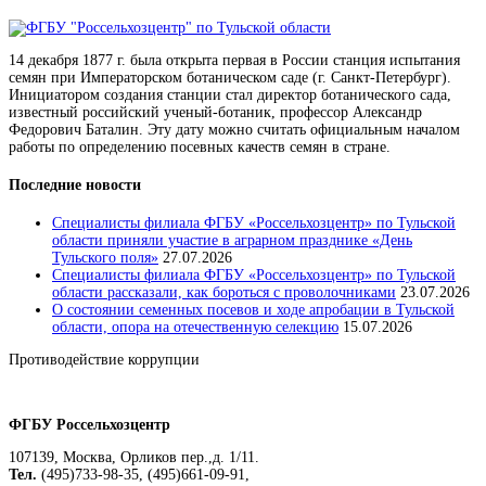
14 декабря 1877 г. была открыта первая в России станция испытания
семян при Императорском ботаническом саде (г. Санкт-Петербург).
Инициатором создания станции стал директор ботанического сада,
известный российский ученый-ботаник, профессор Александр
Федорович Баталин. Эту дату можно считать официальным началом
работы по определению посевных качеств семян в стране.
Последние новости
Специалисты филиала ФГБУ «Россельхозцентр» по Тульской
области приняли участие в аграрном празднике «День
Тульского поля»
27.07.2026
Специалисты филиала ФГБУ «Россельхозцентр» по Тульской
области рассказали, как бороться с проволочниками
23.07.2026
О состоянии семенных посевов и ходе апробации в Тульской
области, опора на отечественную селекцию
15.07.2026
Противодействие коррупции
Положение о защите персональных данных работников
ФГБУ Россельхозцентр
107139, Москва, Орликов пер.,д. 1/11.
Тел.
(495)733-98-35, (495)661-09-91,