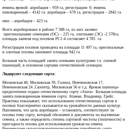
ячмень яровой: апробация – 959 га, регистрация- 0, ячмень
пивоваренный – 4142 га: апробация – 678 га, регистрация – 2842 га.
овес – апробация – 423 га.
Всего апробировано в районе 7 588 га, из них засеяно
оригинальными семенами (ОС) – 225 га, элитными (ЭС) -2 578га,
площадь занятая под посевом РС1-4 составляет 4 785 га.
Регистрация посевов проведена на площади 11 497 га, оригинальные
и элитные посевы занимают площадь 942 га.
Большая часть площадей занята озимыми культурами т.е. озимой
пшеницей, в основном сортами отечественной селекции.
Лидируют следующие сорта:
Московская 40, Московская 39, Галина, Немчиновская 17,
Немчиновская 24 ,Скипетр, Московская 56 и т.д. Яровая пшеница-
предпочтение отдано отечественному сорту «Злата». Большая площадь
занята пивоваренным ячменем сорта: Атаман, Владимир, Грейс.
Практика показывает, что использование отечественных сортов в
посевах благоприятно сказывается на урожайности данных культур.
Напомним, что цель апробации – установить, соответствуют ли
посевы тому сорту, который обозначен в документах на высеянные
семена, а также определить степень сортовой чистоты (типичности) и
пригодность посева для использования урожая на семена.
Рекомендуем сельхозтоваропроизводителям приобретать сорта