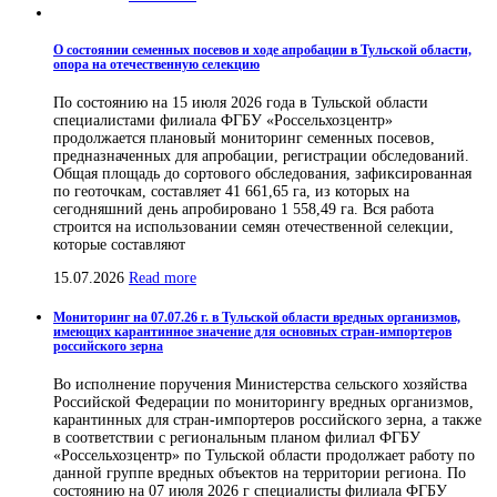
О состоянии семенных посевов и ходе апробации в Тульской области,
опора на отечественную селекцию
По состоянию на 15 июля 2026 года в Тульской области
специалистами филиала ФГБУ «Россельхозцентр»
продолжается плановый мониторинг семенных посевов,
предназначенных для апробации, регистрации обследований.
Общая площадь до сортового обследования, зафиксированная
по геоточкам, составляет 41 661,65 га, из которых на
сегодняшний день апробировано 1 558,49 га. Вся работа
строится на использовании семян отечественной селекции,
которые составляют
15.07.2026
Read more
Мониторинг на 07.07.26 г. в Тульской области вредных организмов,
имеющих карантинное значение для основных стран-импортеров
российского зерна
Во исполнение поручения Министерства сельского хозяйства
Российской Федерации по мониторингу вредных организмов,
карантинных для стран-импортеров российского зерна, а также
в соответствии с региональным планом филиал ФГБУ
«Россельхозцентр» по Тульской области продолжает работу по
данной группе вредных объектов на территории региона. По
состоянию на 07 июля 2026 г специалисты филиала ФГБУ