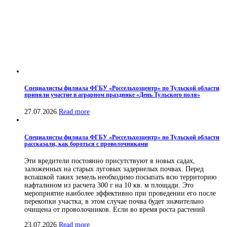
Специалисты филиала ФГБУ «Россельхозцентр» по Тульской области
приняли участие в аграрном празднике «День Тульского поля»
27.07.2026
Read more
Специалисты филиала ФГБУ «Россельхозцентр» по Тульской области
рассказали, как бороться с проволочниками
Эти вредители постоянно присутствуют в новых садах,
заложенных на старых луговых задернелых почвах. Перед
вспашкой таких земель необходимо посыпать всю территорию
нафталином из расчета 300 г на 10 кв. м площади. Это
мероприятие наиболее эффективно при проведении его после
перекопки участка; в этом случае почва будет значительно
очищена от проволочников. Если во время роста растений
23.07.2026
Read more