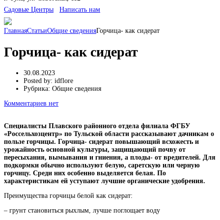
Cадовые Центры
Написать нам
Главная
Статьи
Общие сведения
Горчица- как сидерат
Горчица- как сидерат
30.08.2023
Posted by:
idflore
Рубрика:
Общие сведения
Комментариев нет
Специалисты Плавского районного отдела филиала ФГБУ
«Россельхозцентр» по Тульской области рассказывают дачникам о
пользе горчицы. Горчица- сидерат повышающий всхожесть и
урожайность основной культуры, защищающий почву от
пересыхания, вымывания и гниения, а плоды- от вредителей. Для
подкормки обычно используют белую, саретскую или черную
горчицу. Среди них особенно выделяется белая. По
характеристикам ей уступают лучшие органические удобрения.
Преимущества горчицы белой как сидерат:
– грунт становиться рыхлым, лучше поглощает воду