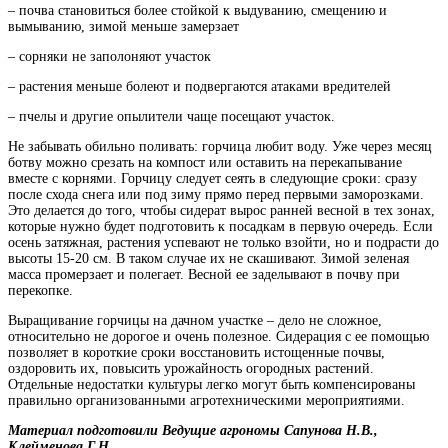
– почва становиться более стойкой к выдуванию, смещению и
вымыванию, зимой меньше замерзает
– сорняки не заполоняют участок
– растения меньше болеют и подвергаются атаками вредителей
– пчелы и другие опылители чаще посещают участок.
Не забывать обильно поливать: горчица любит воду. Уже через месяц
ботву можно срезать на компост или оставить на перекапывание
вместе с корнями. Горчицу следует сеять в следующие сроки: сразу
после схода снега или под зиму прямо перед первыми заморозками.
Это делается до того, чтобы сидерат вырос ранней весной в тех зонах,
которые нужно будет подготовить к посадкам в первую очередь. Если
осень затяжная, растения успевают не только взойти, но и подрасти до
высоты 15-20 см. В таком случае их не скашивают. Зимой зеленая
масса промерзает и полегает. Весной ее заделывают в почву при
перекопке.
Выращивание горчицы на дачном участке – дело не сложное,
относительно не дорогое и очень полезное. Сидерация с ее помощью
позволяет в короткие сроки восстановить истощенные почвы,
оздоровить их, повысить урожайность огородных растений.
Отдельные недостатки культуры легко могут быть компенсированы
правильно организованными агротехническими мероприятиями.
Материал подготовили Ведущие агрономы Сапунова Н.В.,
Клейменова Г.Н.