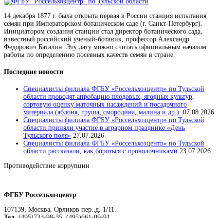
14 декабря 1877 г. была открыта первая в России станция испытания
семян при Императорском ботаническом саде (г. Санкт-Петербург).
Инициатором создания станции стал директор ботанического сада,
известный российский ученый-ботаник, профессор Александр
Федорович Баталин. Эту дату можно считать официальным началом
работы по определению посевных качеств семян в стране.
Последние новости
Специалисты филиала ФГБУ «Россельхозцентр» по Тульской
области проводят апробацию плодовых, ягодных культур,
сортовую оценку маточных насаждений и посадочного
материала (яблоня, груша, смородина, малина и др.).
07.08.2026
Специалисты филиала ФГБУ «Россельхозцентр» по Тульской
области приняли участие в аграрном празднике «День
Тульского поля»
27.07.2026
Специалисты филиала ФГБУ «Россельхозцентр» по Тульской
области рассказали, как бороться с проволочниками
23.07.2026
Противодействие коррупции
Положение о защите персональных данных работников
ФГБУ Россельхозцентр
107139, Москва, Орликов пер.,д. 1/11.
Тел.
(495)733-98-35, (495)661-09-91,