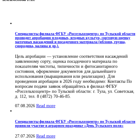
Специалисты филиала ФГБУ «Россельхозцентр» по Тульской области
проводят апробацию плодовых, ягодных культур, сортовую оценку
маточных насаждений и посадочного материала (яблоня, груша,
смородина, малина и др.).
Цель апробации — установление соответствия насаждений
заявленному сорту, оценка посадочного материала по
показателям чистоты, типичности и фитосанитарного
состояния, оформление документов для дальнейшего
использования (выращивания или реализации). Для
проведения апробации в 2026 году необходимо: Контакты По
вопросам подачи заявок обращайтесь в филиал ФГБУ
«Россельхозцентр» по Тульской области: г. Тула, ул. Советская,
д. 112, тел. 8 (4872) 70-46-85.
07.08.2026
Read more
Специалисты филиала ФГБУ «Россельхозцентр» по Тульской области
приняли участие в аграрном празднике «День Тульского поля»
27.07.2026
Read more