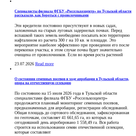
Специалисты филиала ФГБУ «Россельхозцентр» по Тульской области
рассказали, как бороться с проволочниками
Эти вредители постоянно присутствуют в новых садах,
заложенных на старых луговых задернелых почвах. Перед
вспашкой таких земель необходимо посыпать всю территорию
нафталином из расчета 300 г на 10 кв. м площади. Это
мероприятие наиболее эффективно при проведении его после
перекопки участка; в этом случае почва будет значительно
очищена от проволочников. Если во время роста растений
23.07.2026
Read more
О состоянии семенных посевов и ходе апробации в Тульской области,
опора на отечественную селекцию
По состоянию на 15 июля 2026 года в Тульской области
специалистами филиала ФГБУ «Россельхозцентр»
продолжается плановый мониторинг семенных посевов,
предназначенных для апробации, регистрации обследований.
Общая площадь до сортового обследования, зафиксированная
по геоточкам, составляет 41 661,65 га, из которых на
сегодняшний день апробировано 1 558,49 га. Вся работа
строится на использовании семян отечественной селекции,
которые составляют