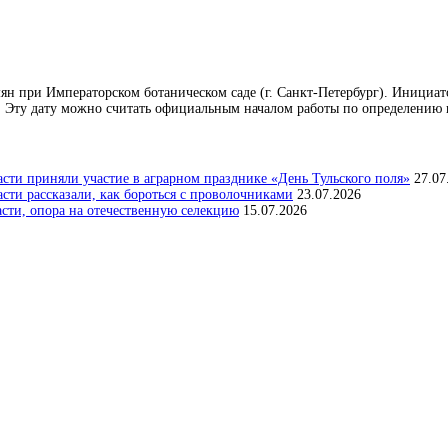
емян при Императорском ботаническом саде (г. Санкт-Петербург). Инициат
 Эту дату можно считать официальным началом работы по определению п
сти приняли участие в аграрном празднике «День Тульского поля»
27.07
ти рассказали, как бороться с проволочниками
23.07.2026
асти, опора на отечественную селекцию
15.07.2026