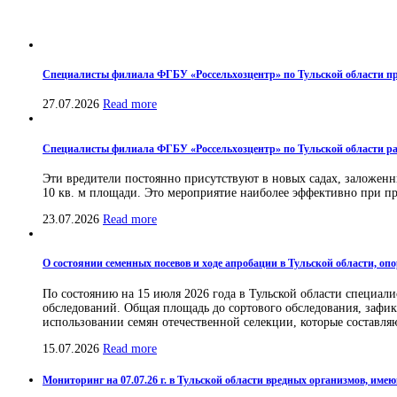
Специалисты филиала ФГБУ «Россельхозцентр» по Тульской области пр
27.07.2026
Read more
Специалисты филиала ФГБУ «Россельхозцентр» по Тульской области ра
Эти вредители постоянно присутствуют в новых садах, заложенн
10 кв. м площади. Это мероприятие наиболее эффективно при про
23.07.2026
Read more
О состоянии семенных посевов и ходе апробации в Тульской области, оп
По состоянию на 15 июля 2026 года в Тульской области специа
обследований. Общая площадь до сортового обследования, зафикси
использовании семян отечественной селекции, которые составля
15.07.2026
Read more
Мониторинг на 07.07.26 г. в Тульской области вредных организмов, им