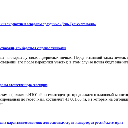
иняли участие в аграрном празднике «День Тульского поля»
ссказали, как бороться с проволочниками
ых на старых луговых задернелых почвах. Перед вспашкой таких земель 
ведении его после перекопки участка; в этом случае почва будет значит
ора на отечественную селекцию
листами филиала ФГБУ «Россельхозцентр» продолжается плановый монито
рованная по геоточкам, составляет 41 661,65 га, из которых на сегодня
ют
еющих карантинное значение для основных стран-импортеров российского зерна