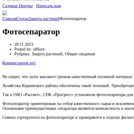
Cадовые Центры
Написать нам
Главная
Статьи
Защита растений
Фотосепаратор
Фотосепаратор
28.11.2023
Posted by:
idflore
Рубрика:
Защита растений, Общие сведения
Комментариев нет
Не секрет, что залог высокого урожая качественный посевной материа
Хозяйства Киреевского района обеспечены такой техникой. Приобрета
Так в ОАО «Рассвет», СПК «Прогресс» установили фотосепараторы для 
Фотосепаратор ориентирован на отбор качественного сырья и исключени
Основными преимуществами сепаратора являются компактность и высок
Семена сортируются на фотосепараторе и проверяются в отделах филиа