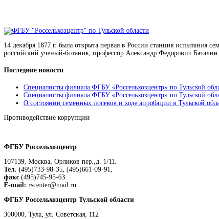
14 декабря 1877 г. была открыта первая в России станция испытания с
российский ученый-ботаник, профессор Александр Федорович Баталин.
Последние новости
Специалисты филиала ФГБУ «Россельхозцентр» по Тульской обла
Специалисты филиала ФГБУ «Россельхозцентр» по Тульской облас
О состоянии семенных посевов и ходе апробации в Тульской обл
Противодействие коррупции
Положение о защите персональных данных работников
ФГБУ Россельхозцентр
107139, Москва, Орликов пер.,д. 1/11.
Тел.
(495)733-98-35, (495)661-09-91,
факс
(495)745-95-63
E-mail:
rscenter@mail.ru
ФГБУ Россельхозцентр Тульской области
300000, Тула, ул. Советская, 112