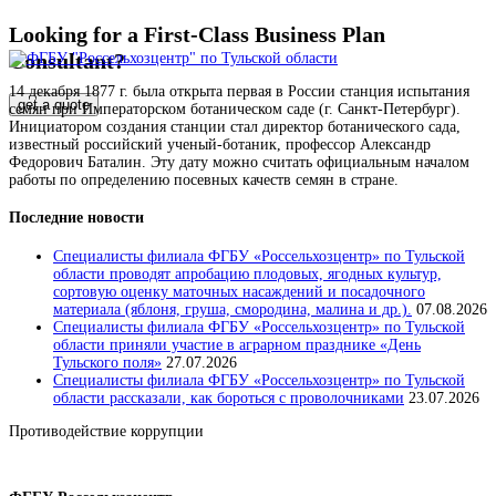
Looking for a First-Class Business Plan
Consultant?
14 декабря 1877 г. была открыта первая в России станция испытания
get a quote
семян при Императорском ботаническом саде (г. Санкт-Петербург).
Инициатором создания станции стал директор ботанического сада,
известный российский ученый-ботаник, профессор Александр
Федорович Баталин. Эту дату можно считать официальным началом
работы по определению посевных качеств семян в стране.
Последние новости
Специалисты филиала ФГБУ «Россельхозцентр» по Тульской
области проводят апробацию плодовых, ягодных культур,
сортовую оценку маточных насаждений и посадочного
материала (яблоня, груша, смородина, малина и др.).
07.08.2026
Специалисты филиала ФГБУ «Россельхозцентр» по Тульской
области приняли участие в аграрном празднике «День
Тульского поля»
27.07.2026
Специалисты филиала ФГБУ «Россельхозцентр» по Тульской
области рассказали, как бороться с проволочниками
23.07.2026
Противодействие коррупции
Положение о защите персональных данных работников